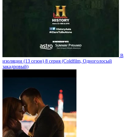
В
изоляции
(13 сезон)
8 серия
(Coldfilm, Одноголосый
закадровый)