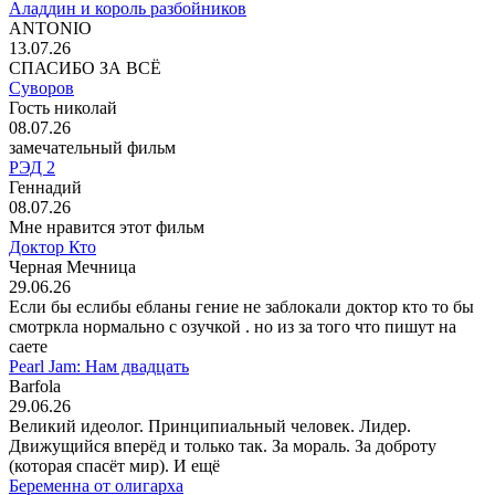
Аладдин и король разбойников
ANTONIO
13.07.26
СПАСИБО ЗА ВСЁ
Суворов
Гость николай
08.07.26
замечательный фильм
РЭД 2
Геннадий
08.07.26
Мне нравится этот фильм
Доктор Кто
Черная Мечница
29.06.26
Если бы еслибы ебланы гение не заблокали доктор кто то бы
смотркла нормально с озучкой . но из за того что пишут на
саете
Pearl Jam: Нам двадцать
Barfola
29.06.26
Великий идеолог. Принципиальный человек. Лидер.
Движущийся вперёд и только так. За мораль. За доброту
(которая спасёт мир). И ещё
Беременна от олигарха