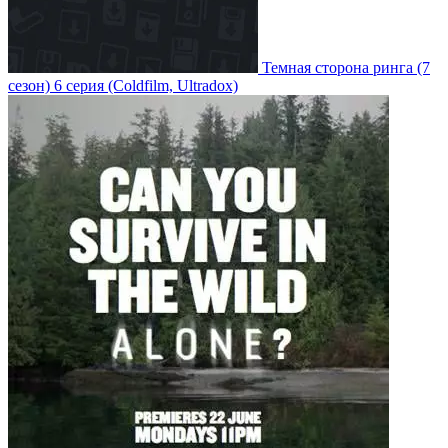
Темная сторона ринга
(7
сезон)
6 серия
(Coldfilm, Ultradox)