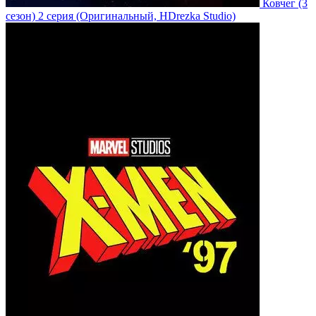
Ковчег
(3
сезон)
2 серия
(Оригинальный, HDrezka Studio)