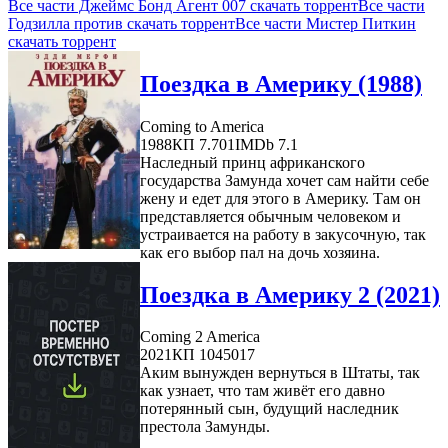
Все части Джеймс Бонд Агент 007 скачать торрент
Все части
Годзилла против скачать торрент
Все части Мистер Питкин
скачать торрент
Поездка в Америку (1988)
Coming to America
1988
КП 7.701
IMDb 7.1
Наследный принц африканского
государства Замунда хочет сам найти себе
жену и едет для этого в Америку. Там он
представляется обычным человеком и
устраивается на работу в закусочную, так
как его выбор пал на дочь хозяина.
Поездка в Америку 2 (2021)
Coming 2 America
2021
КП 1045017
Аким вынужден вернуться в Штаты, так
как узнает, что там живёт его давно
потерянный сын, будущий наследник
престола Замунды.