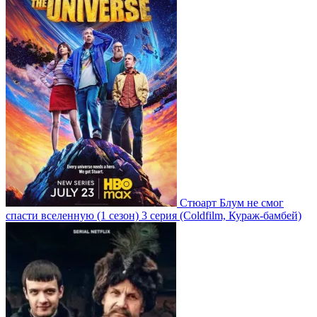
Стюарт Блум не смог
спасти вселенную
(1 сезон)
3 серия
(Coldfilm, Кураж-бамбей)