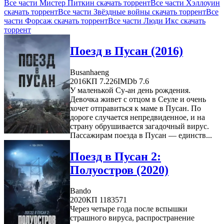
Все части Мистер Питкин скачать торрент
Все части Хэллоуин
скачать торрент
Все части Звёздные войны скачать торрент
Все
части Форсаж скачать торрент
Все части Люди Икс скачать
торрент
Поезд в Пусан (2016)
Busanhaeng
2016
КП 7.226
IMDb 7.6
У маленькой Су-ан день рождения.
Девочка живет с отцом в Сеуле и очень
хочет отправиться к маме в Пусан. По
дороге случается непредвиденное, и на
страну обрушивается загадочный вирус.
Пассажирам поезда в Пусан — единств...
Поезд в Пусан 2:
Полуостров (2020)
Bando
2020
КП 1183571
Через четыре года после вспышки
страшного вируса, распространение