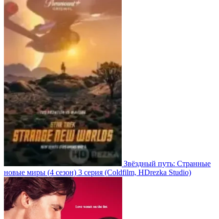
Звёздный путь: Странные
новые миры
(4 сезон)
3 серия
(Coldfilm, HDrezka Studio)