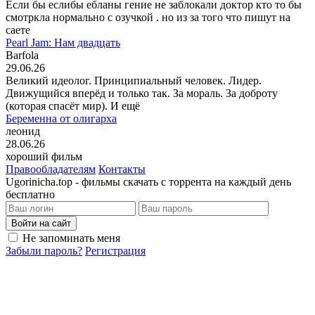
Если бы еслибы ебланы гение не заблокали доктор кто то бы
смотркла нормально с озучкой . но из за того что пишут на
саете
Pearl Jam: Нам двадцать
Barfola
29.06.26
Великий идеолог. Принципиальный человек. Лидер.
Движущийся вперёд и только так. За мораль. За доброту
(которая спасёт мир). И ещё
Беременна от олигарха
леонид
28.06.26
хороший фильм
Правообладателям
Контакты
Ugorinicha.top - фильмы скачать с торрента на каждый день
бесплатно
Войти на сайт
Не запоминать меня
Забыли пароль?
Регистрация