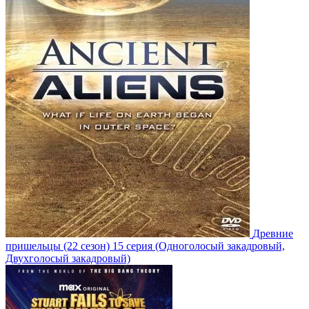
Древние
пришельцы
(22 сезон)
15 серия
(Одноголосый закадровый,
Двухголосый закадровый)