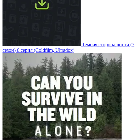
Темная сторона ринга
(7
сезон)
6 серия
(Coldfilm, Ultradox)