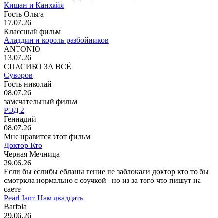
Кишан и Канхайя
Гость Ольга
17.07.26
Классный фильм
Аладдин и король разбойников
ANTONIO
13.07.26
СПАСИБО ЗА ВСЁ
Суворов
Гость николай
08.07.26
замечательный фильм
РЭД 2
Геннадий
08.07.26
Мне нравится этот фильм
Доктор Кто
Черная Мечница
29.06.26
Если бы еслибы ебланы гение не заблокали доктор кто то бы
смотркла нормально с озучкой . но из за того что пишут на
саете
Pearl Jam: Нам двадцать
Barfola
29.06.26