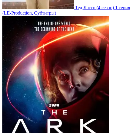
Тед Лассо
(4 сезон)
1 серия
(LE-Production, Субтитры)