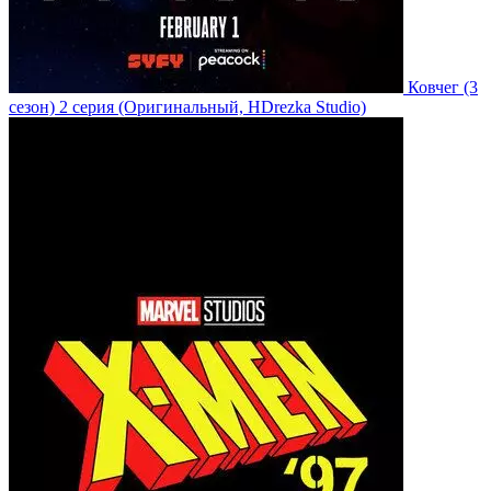
Ковчег
(3
сезон)
2 серия
(Оригинальный, HDrezka Studio)