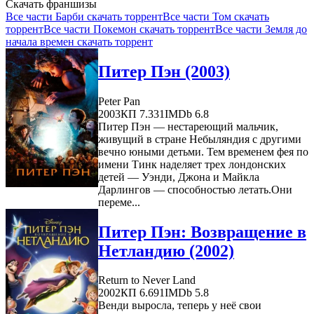
Скачать франшизы
Все части Барби скачать торрент
Все части Том скачать
торрент
Все части Покемон скачать торрент
Все части Земля до
начала времен скачать торрент
Питер Пэн (2003)
Peter Pan
2003
КП 7.331
IMDb 6.8
Питер Пэн — нестареющий мальчик,
живущий в стране Небыляндия с другими
вечно юными детьми. Тем временем фея по
имени Тинк наделяет трех лондонских
детей — Уэнди, Джона и Майкла
Дарлингов — способностью летать.Они
переме...
Питер Пэн: Возвращение в
Нетландию (2002)
Return to Never Land
2002
КП 6.691
IMDb 5.8
Венди выросла, теперь у неё свои