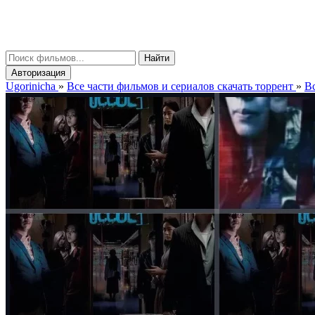
gorinicha
μ
Найти
Авторизация
Ugorinicha
»
Все части фильмов и сериалов скачать торрент
»
Вс