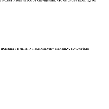
 может избавиться от ощущения, что её снова преследует
 попадает в лапы к парикмахеру-маньяку; волонтёры