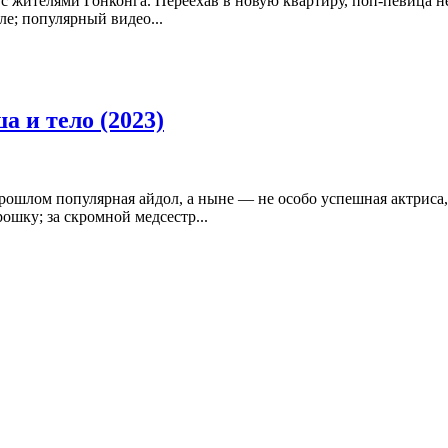
с жителями Гонконга. Переехав в новую квартиру, поп-певица не
ле; популярный видео...
 и тело (2023)
рошлом популярная айдол, а ныне — не особо успешная актриса,
ошку; за скромной медсестр...