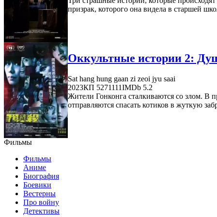
Три страшные истории, которые происходят 
призрак, которого она видела в старшей шко
Оккультные истории 2: Душа
Sat hang hung gaan zi zeoi jyu saai
2023
КП 5271111
IMDb 5.2
Жители Гонконга сталкиваются со злом. В п
отправляются спасать котиков в жуткую забр
Фильмы
Фильмы
Аниме
Биография
Боевики
Вестерны
Про войну
Детективы