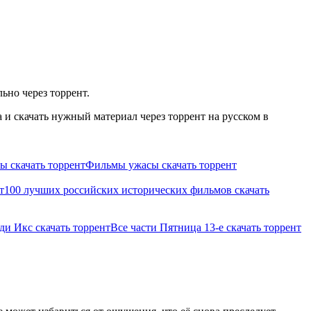
ьно через торрент.
и скачать нужный материал через торрент на русском в
 скачать торрент
Фильмы ужасы скачать торрент
т
100 лучших российских исторических фильмов скачать
ди Икс скачать торрент
Все части Пятница 13-е скачать торрент