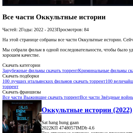
Все части Оккультные истории
Частей: 2
Годы: 2022 - 2023
Просмотров: 84
На этой странице собраны все части Оккультные истории. Сейча
Мы собрали фильм в одной последовательности, чтобы было удо
хорошем качестве.
Скачать категории
Зарубежные фильмы скачать торрент
Криминальные фильмы ска
Скачать подборки
100 лучших итальянских фильмов скачать торрент
100 величайш
торрент
Скачать франшизы
Все части Выжившие скачать торрент
Все части Звёздные войны
Оккультные истории (2022)
Sat hang hung gaan
2022
КП 4748057
IMDb 4.6