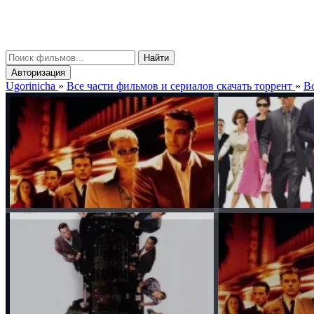
gorinicha
μ
Найти
Авторизация
Ugorinicha
»
Все части фильмов и сериалов скачать торрент
»
Вс