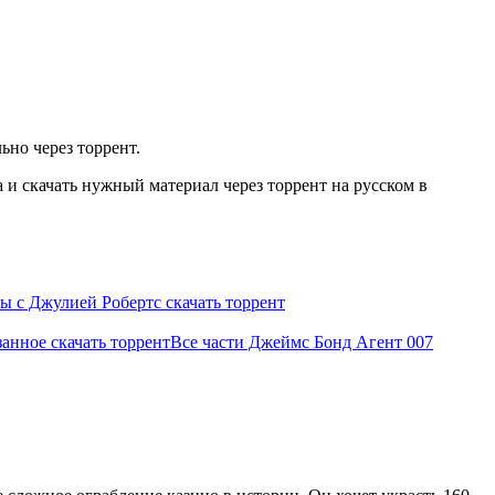
ьно через торрент.
и скачать нужный материал через торрент на русском в
 с Джулией Робертс скачать торрент
занное скачать торрент
Все части Джеймс Бонд Агент 007