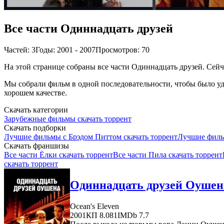
Все части Одиннадцать друзей
Частей: 3
Годы: 2001 - 2007
Просмотров: 70
На этой странице собраны все части Одиннадцать друзей. Сейча
Мы собрали фильм в одной последовательности, чтобы было удо
хорошем качестве.
Скачать категории
Зарубежные фильмы скачать торрент
Скачать подборки
Лучшие фильмы с Брэдом Питтом скачать торрент
Лучшие филь
Скачать франшизы
Все части Ёлки скачать торрент
Все части Пила скачать торрент
скачать торрент
Одиннадцать друзей Оушена
Ocean's Eleven
2001
КП 8.081
IMDb 7.7