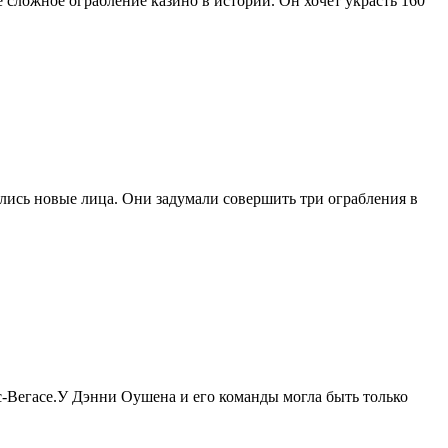
 сложное ограбление казино в истории. Он хочет украсть 160
лись новые лица. Они задумали совершить три ограбления в
Вегасе.У Дэнни Оушена и его команды могла быть только