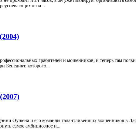
не проходит и 24 часов, а он уже планирует организовать самое
реуспевающих кази...
(2004)
рофессиональных грабителей и мошенников, и теперь там появи
и Бенедикт, которого...
(2007)
Дэнни Оушена и его команды талантливейших мошенников в Лас-
рнуть самое амбициозное и...