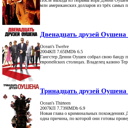
После выхода из тюрьмы вора Дэнни Оушена 
млн американских долларов из трёх самых п
Двенадцать друзей Оушена 
Ocean's Twelve
2004
КП 7.65
IMDb 6.5
Гангстер Денни Оушен собрал свою банду п
европейских столицах. Владелец казино Терр
Тринадцать друзей Оушена 
Ocean's Thirteen
2007
КП 7.739
IMDb 6.9
Новая глава о криминальных похождениях 
одна причина, по которой они готовы прове