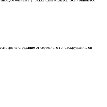
етающим оленем в упряжке Санта-Клауса. Все начинается
есмотря на страдание от серьезного головокружения, он