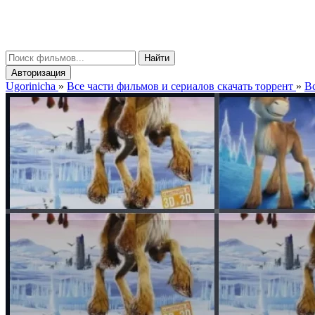
gorinicha
μ
Найти
Авторизация
Ugorinicha
»
Все части фильмов и сериалов скачать торрент
»
Вс