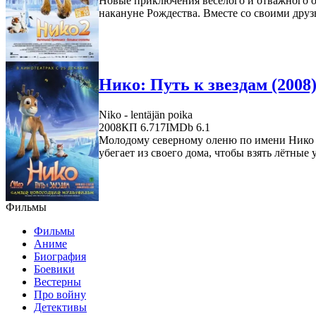
Новые приключения веселого и отважного ол
накануне Рождества. Вместе со своими друз
Нико: Путь к звездам (2008
Niko - lentäjän poika
2008
КП 6.717
IMDb 6.1
Молодому северному оленю по имени Нико сн
убегает из своего дома, чтобы взять лётные у
Фильмы
Фильмы
Аниме
Биография
Боевики
Вестерны
Про войну
Детективы