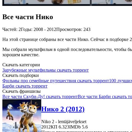
Все части Нико
Частей: 2
Годы: 2008 - 2012
Просмотров: 243
На этой странице собраны все части Нико. Сейчас в подборке 2
Мы собрали мультфильм в одной последовательности, чтобы бы
хорошем качестве.
Скачать категории
Зарубежные мультфильмы скачать торрент
Скачать подборки
Фильмы про семейные путешествия скачать торрент
100 лучших
Барби скачать торрент
Скачать франшизы
Все части Скуби-Ду! скачать торрент
Все части Барби скачать т
Нико 2 (2012)
Niko 2 - lentäjäveljekset
2012
КП 6.323
IMDb 5.6