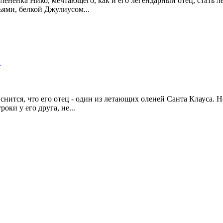
ененка Нико, мечтающего, как и его легендарный отец, стать л
ьями, белкой Джулиусом...
)
ится, что его отец - один из летающих оленей Санта Клауса. Н
роки у его друга, не...