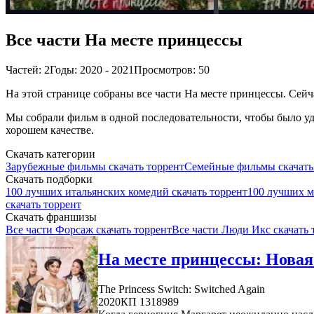
Все части На месте принцессы
Частей: 2
Годы: 2020 - 2021
Просмотров: 50
На этой странице собраны все части На месте принцессы. Сейча
Мы собрали фильм в одной последовательности, чтобы было удо
хорошем качестве.
Скачать категории
Зарубежные фильмы скачать торрент
Семейные фильмы скачать
Скачать подборки
100 лучших итальянских комедий скачать торрент
100 лучших м
скачать торрент
Скачать франшизы
Все части Форсаж скачать торрент
Все части Люди Икс скачать 
На месте принцессы: Новая
The Princess Switch: Switched Again
2020
КП 1318989