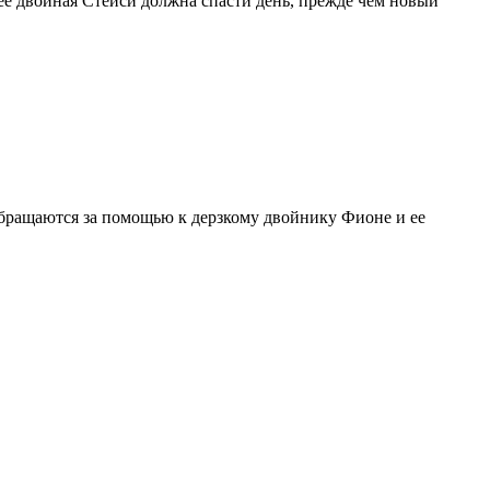
ее двойная Стейси должна спасти день, прежде чем новый
обращаются за помощью к дерзкому двойнику Фионе и ее