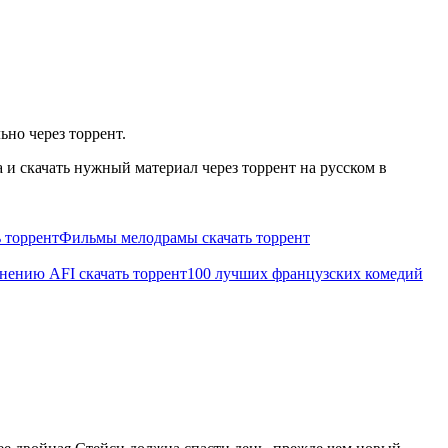
ьно через торрент.
и скачать нужный материал через торрент на русском в
 торрент
Фильмы мелодрамы скачать торрент
нению AFI скачать торрент
100 лучших французских комедий