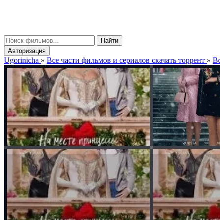
gorinicha
μ
Найти
Авторизация
Ugorinicha
»
Все части фильмов и сериалов скачать торрент
»
Вс