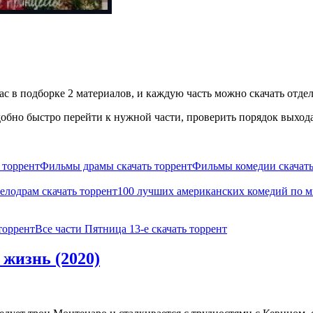
с в подборке 2 материалов, и каждую часть можно скачать отдел
бно быстро перейти к нужной части, проверить порядок выхода 
 торрент
Фильмы драмы скачать торрент
Фильмы комедии скачать
елодрам скачать торрент
100 лучших американских комедий по м
торрент
Все части Пятница 13-е скачать торрент
 жизнь (2020)