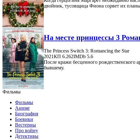
Когда герцогиня Маргарет неожиданно насле
двойник, тусовщица Фиона сорвет их планы
На месте принцессы 3 Роман
The Princess Switch 3: Romancing the Star
2021
КП 6.262
IMDb 5.6
После кражи бесценного рождественского а
бывшему.
Фильмы
Фильмы
Аниме
Биография
Боевики
Вестерны
Про войну
Детективы