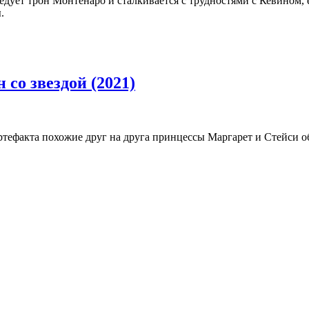
дует трон Монтенаро и сталкивается с трудностями с Кевином, 
.
 со звездой (2021)
ртефакта похожие друг на друга принцессы Маргарет и Стейси 