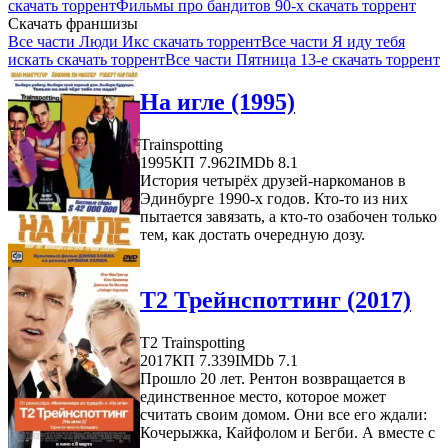
скачать торрент
Фильмы про бандитов 90-х скачать торрент
Скачать франшизы
Все части Люди Икс скачать торрент
Все части Я иду тебя
искать скачать торрент
Все части Пятница 13-е скачать торрент
На игле (1995)
Trainspotting
1995
КП 7.962
IMDb 8.1
История четырёх друзей-наркоманов в
Эдинбурге 1990-х годов. Кто-то из них
пытается завязать, а кто-то озабочен только
тем, как достать очередную дозу.
Т2 Трейнспоттинг (2017)
T2 Trainspotting
2017
КП 7.339
IMDb 7.1
Прошло 20 лет. Рентон возвращается в
единственное место, которое может
считать своим домом. Они все его ждали:
Кочерыжка, Кайфолом и Бегби. А вместе с