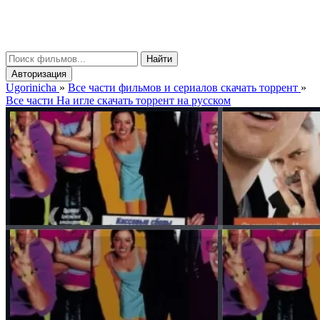
gorinicha
μ
Найти
Авторизация
Ugorinicha
»
Все части фильмов и сериалов скачать торрент
»
Все части На игле скачать торрент на русском