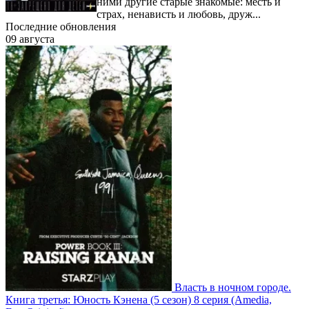
ними другие старые знакомые: месть и
страх, ненависть и любовь, друж...
Последние обновления
09 августа
Власть в ночном городе.
Книга третья: Юность Кэнена
(5 сезон)
8 серия
(Amedia,