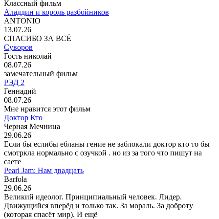
Классный фильм
Аладдин и король разбойников
ANTONIO
13.07.26
СПАСИБО ЗА ВСЁ
Суворов
Гость николай
08.07.26
замечательный фильм
РЭД 2
Геннадий
08.07.26
Мне нравится этот фильм
Доктор Кто
Черная Мечница
29.06.26
Если бы еслибы ебланы гение не заблокали доктор кто то бы
смотркла нормально с озучкой . но из за того что пишут на
саете
Pearl Jam: Нам двадцать
Barfola
29.06.26
Великий идеолог. Принципиальный человек. Лидер.
Движущийся вперёд и только так. За мораль. За доброту
(которая спасёт мир). И ещё