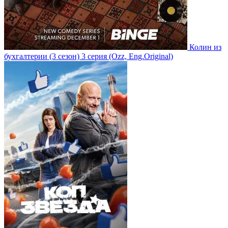
Колин из
бухгалтерии
(3 сезон)
3 серия
(Ozz, Eng.Original)