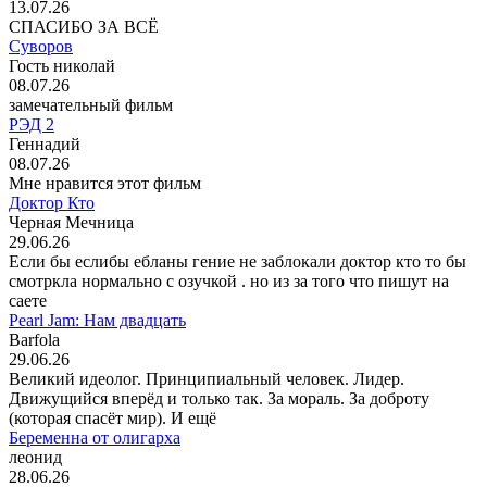
13.07.26
СПАСИБО ЗА ВСЁ
Суворов
Гость николай
08.07.26
замечательный фильм
РЭД 2
Геннадий
08.07.26
Мне нравится этот фильм
Доктор Кто
Черная Мечница
29.06.26
Если бы еслибы ебланы гение не заблокали доктор кто то бы
смотркла нормально с озучкой . но из за того что пишут на
саете
Pearl Jam: Нам двадцать
Barfola
29.06.26
Великий идеолог. Принципиальный человек. Лидер.
Движущийся вперёд и только так. За мораль. За доброту
(которая спасёт мир). И ещё
Беременна от олигарха
леонид
28.06.26