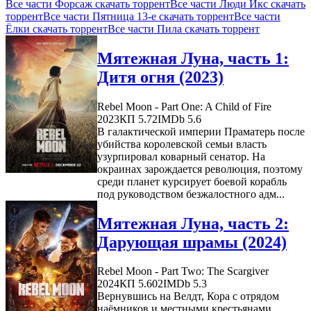
Все части Форсаж скачать торрент
Все части Люди Икс скачать
торрент
Все части Пятница 13-е скачать торрент
Все части
Ёлки скачать торрент
Все части Пила скачать торрент
Мятежная Луна, часть 1:
Дитя огня (2023)
Rebel Moon - Part One: A Child of Fire
2023
КП 5.72
IMDb 5.6
В галактической империи Праматерь после
убийства королевской семьи власть
узурпировал коварный сенатор. На
окраинах зарождается революция, поэтому
среди планет курсирует боевой корабль
под руководством безжалостного адм...
Мятежная Луна, часть 2:
Дарующая шрамы (2024)
Rebel Moon - Part Two: The Scargiver
2024
КП 5.602
IMDb 5.3
Вернувшись на Велдт, Кора с отрядом
наёмников и местными крестьянами