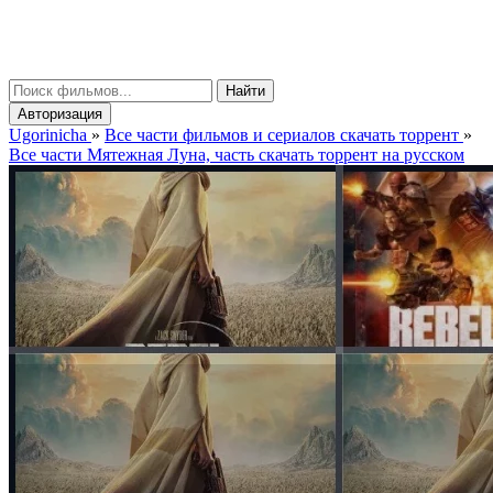
gorinicha
μ
Найти
Авторизация
Ugorinicha
»
Все части фильмов и сериалов скачать торрент
»
Все части Мятежная Луна, часть скачать торрент на русском