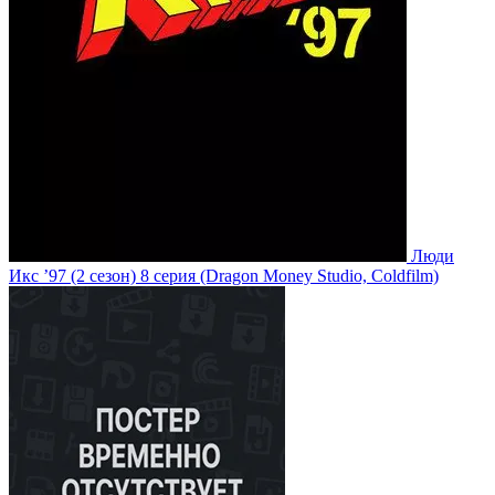
Люди
Икс ’97
(2 сезон)
8 серия
(Dragon Money Studio, Coldfilm)