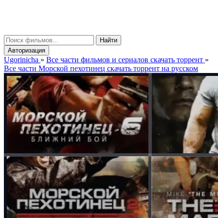
gorinicha
μ
Найти
Авторизация
Ugorinicha
»
Все части фильмов и сериалов скачать торрент
»
Все части Морской пехотинец скачать торрент на русском