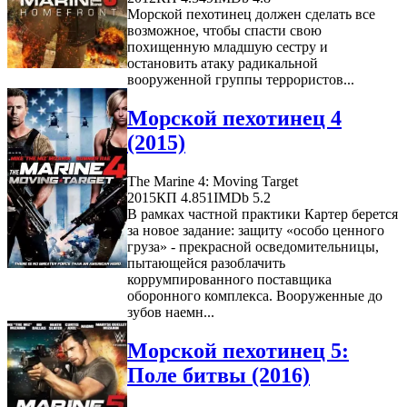
Морской пехотинец должен сделать все
возможное, чтобы спасти свою
похищенную младшую сестру и
остановить атаку радикальной
вооруженной группы террористов...
Морской пехотинец 4
(2015)
The Marine 4: Moving Target
2015
КП 4.851
IMDb 5.2
В рамках частной практики Картер берется
за новое задание: защиту «особо ценного
груза» - прекрасной осведомительницы,
пытающейся разоблачить
коррумпированного поставщика
оборонного комплекса. Вооруженные до
зубов наемн...
Морской пехотинец 5:
Поле битвы (2016)