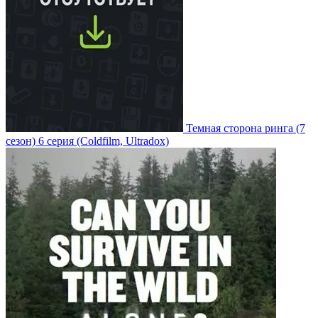
Темная сторона ринга
(7
сезон)
6 серия
(Coldfilm, Ultradox)