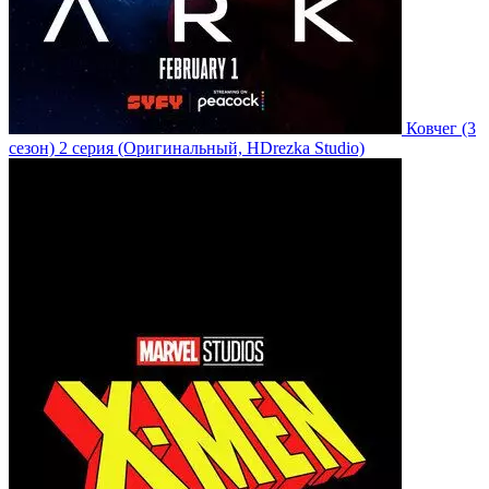
Ковчег
(3
сезон)
2 серия
(Оригинальный, HDrezka Studio)