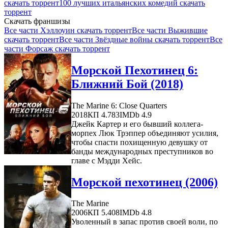
скачать торрент
100 лучших итальянских комедий скачать
торрент
Скачать франшизы
Все части Хэллоуин скачать торрент
Все части Выжившие
скачать торрент
Все части Звёздные войны скачать торрент
Все
части Форсаж скачать торрент
Морской Пехотинец 6:
Ближний Бой (2018)
The Marine 6: Close Quarters
2018
КП 4.783
IMDb 4.9
Джейк Картер и его бывший коллега-
морпех Люк Трэппер объединяют усилия,
чтобы спасти похищенную девушку от
банды международных преступников во
главе с Мэдди Хейс.
Морской пехотинец (2006)
The Marine
2006
КП 5.408
IMDb 4.8
Уволенный в запас против своей воли, по