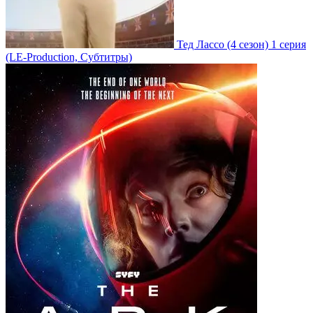
Тед Лассо
(4 сезон)
1 серия
(LE-Production, Субтитры)