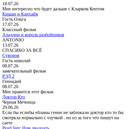
18.07.26
Мне интересно что будет дальше с Кларком Кентом
Кишан и Канхайя
Гость Ольга
17.07.26
Классный фильм
Аладдин и король разбойников
ANTONIO
13.07.26
СПАСИБО ЗА ВСЁ
Суворов
Гость николай
08.07.26
замечательный фильм
РЭД 2
Геннадий
08.07.26
Мне нравится этот фильм
Доктор Кто
Черная Мечница
29.06.26
Если бы еслибы ебланы гение не заблокали доктор кто то бы
смотркла нормально с озучкой . но из за того что пишут на
саете
Pearl Jam: Нам двадцать