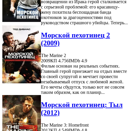
возвращении из Ирака герой сталкивается
с серьезной проблемой: его красавицу-
жену похитила беспощадная банда
охотников за драгоценностями под
руководством страшного убийцы. Теперь...
Морской пехотинец 2
(2009)
The Marine 2
2009
КП 4.756
IMDb 4.9
Фильм основан на реальных событиях.
Главный герой приезжает на отдых вместе
со своей супругой и мечтает провести
незабываемый отпуск с любимой женой.
Его мечты сбудутся, только вот не совсем
таким образом, как он планир...
Морской пехотинец: Тыл
(2012)
The Marine 3: Homefront
2012
КП 4.549
IMDb 4.8