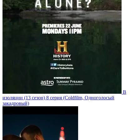
В
изоляции
(13 сезон)
8 серия
(Coldfilm, Одноголосый
закадровый)