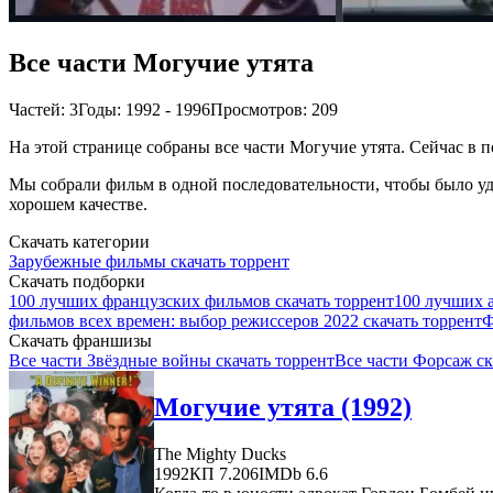
Все части Могучие утята
Частей: 3
Годы: 1992 - 1996
Просмотров: 209
На этой странице собраны все части Могучие утята. Сейчас в п
Мы собрали фильм в одной последовательности, чтобы было удо
хорошем качестве.
Скачать категории
Зарубежные фильмы скачать торрент
Скачать подборки
100 лучших французских фильмов скачать торрент
100 лучших 
фильмов всех времен: выбор режиссеров 2022 скачать торрент
Ф
Скачать франшизы
Все части Звёздные войны скачать торрент
Все части Форсаж ск
Могучие утята (1992)
The Mighty Ducks
1992
КП 7.206
IMDb 6.6