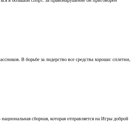
уться в большой спорт. За правонарушение он приговорен
ссников. В борьбе за лидерство все средства хороши: сплетни,
 национальная сборная, которая отправляется на Игры доброй