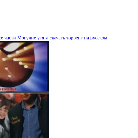
е части Могучие утята скачать торрент на русском