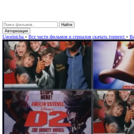
gorinicha
μ
Найти
Авторизация
Ugorinicha
»
Все части фильмов и сериалов скачать торрент
»
Вс