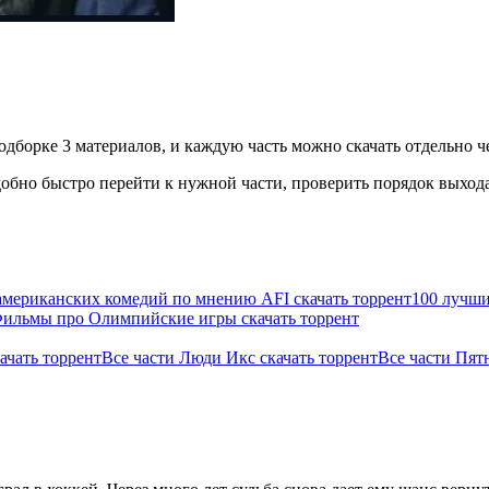
одборке 3 материалов, и каждую часть можно скачать отдельно че
бно быстро перейти к нужной части, проверить порядок выхода 
американских комедий по мнению AFI скачать торрент
100 лучши
ильмы про Олимпийские игры скачать торрент
ачать торрент
Все части Люди Икс скачать торрент
Все части Пятн