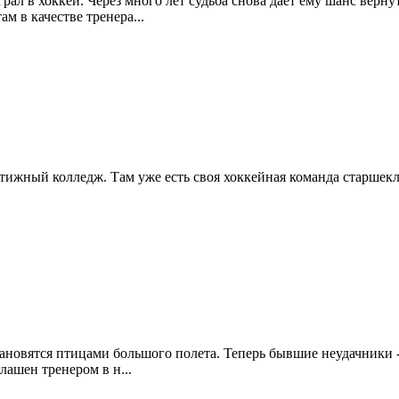
рал в хоккей. Через много лет судьба снова дает ему шанс верн
м в качестве тренера...
тижный колледж. Там уже есть своя хоккейная команда старшекла
ановятся птицами большого полета. Теперь бывшие неудачники -
лашен тренером в н...