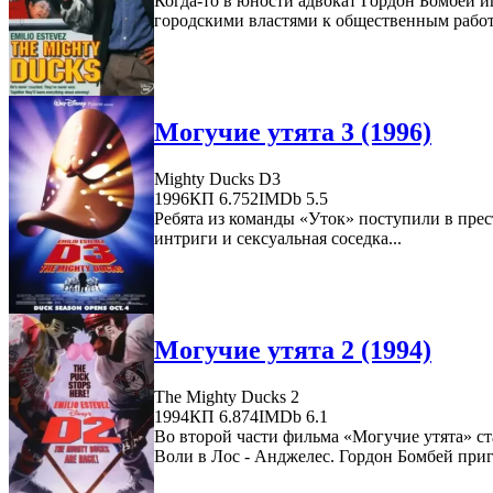
Когда-то в юности адвокат Гордон Бомбей иг
городскими властями к общественным работа
Могучие утята 3 (1996)
Mighty Ducks D3
1996
КП 6.752
IMDb 5.5
Ребята из команды «Уток» поступили в прес
интриги и сексуальная соседка...
Могучие утята 2 (1994)
The Mighty Ducks 2
1994
КП 6.874
IMDb 6.1
Во второй части фильма «Могучие утята» ст
Воли в Лос - Анджелес. Гордон Бомбей приг