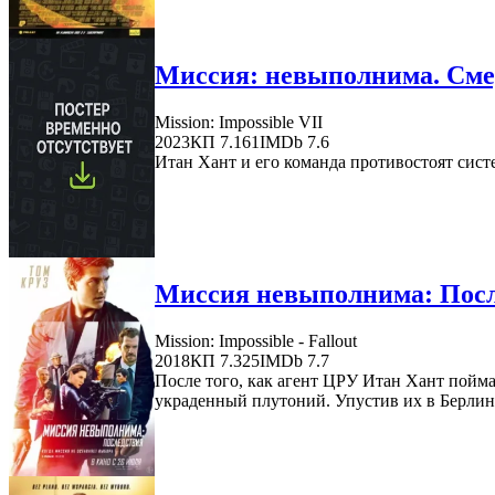
Миссия: невыполнима. Смер
Mission: Impossible VII
2023
КП 7.161
IMDb 7.6
Итан Хант и его команда противостоят систе
Миссия невыполнима: Посл
Mission: Impossible - Fallout
2018
КП 7.325
IMDb 7.7
После того, как агент ЦРУ Итан Хант пойм
украденный плутоний. Упустив их в Берлине