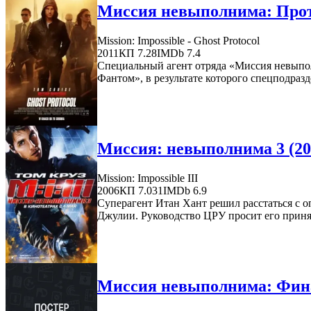
Миссия невыполнима: Прот
Mission: Impossible - Ghost Protocol
2011
КП 7.28
IMDb 7.4
Специальный агент отряда «Миссия невыпол
Фантом», в результате которого спецподраз
Миссия: невыполнима 3 (20
Mission: Impossible III
2006
КП 7.031
IMDb 6.9
Суперагент Итан Хант решил расстаться с о
Джулии. Руководство ЦРУ просит его принят
Миссия невыполнима: Фина