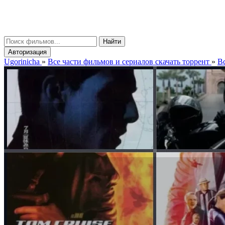
gorinicha
μ
Найти
Авторизация
Ugorinicha
»
Все части фильмов и сериалов скачать торрент
»
Вс