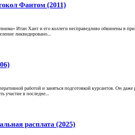
окол Фантом (2011)
нима» Итан Хант и его коллеги несправедливо обвинены в при
деление ликвидировано...
06)
перативной работой и заняться подготовкой курсантов. Он даже
ь участие в последне...
льная расплата (2025)