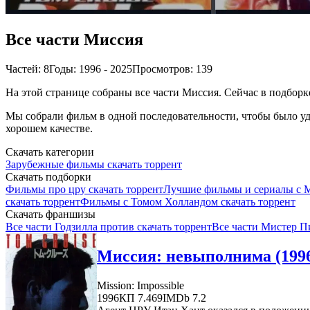
Все части Миссия
Частей: 8
Годы: 1996 - 2025
Просмотров: 139
На этой странице собраны все части Миссия. Сейчас в подборке
Мы собрали фильм в одной последовательности, чтобы было удо
хорошем качестве.
Скачать категории
Зарубежные фильмы скачать торрент
Скачать подборки
Фильмы про цру скачать торрент
Лучшие фильмы и сериалы с М
скачать торрент
Фильмы с Томом Холландом скачать торрент
Скачать франшизы
Все части Годзилла против скачать торрент
Все части Мистер П
Миссия: невыполнима (199
Mission: Impossible
1996
КП 7.469
IMDb 7.2