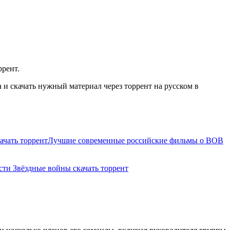
ррент.
и скачать нужный материал через торрент на русском в
чать торрент
Лучшие современные российские фильмы о ВОВ
сти Звёздные войны скачать торрент