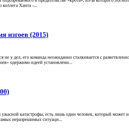
подозреваемого в предательстве «крота», из-за которого погиб
коллега Ханта -...
 изгоев (2015)
ся не у дел, его команда неожиданно сталкивается с разветвле
оев» одержимо идеей установлени...
00)
 ужасной катастрофы, есть лишь один человек, который может и
амых неразрешимых ситуаци...