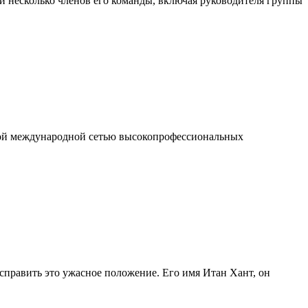
ли несколько членов его команды, включая руководителя группы
нной международной сетью высокопрофессиональных
справить это ужасное положение. Его имя Итан Хант, он