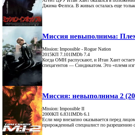
Агент ЦРУ Итан Хант оказался в положении 
Джима Фелпса. В живых осталась еще только 
Миссия невыполнима: Племя
Mission: Impossible - Rogue Nation
2015
КП 7.101
IMDb 7.4
Когда ОМН распускают, и Итан Хант остает
спецагентов — Синдикатом. Это «племя изг
Миссия: невыполнима 2 (20
Mission: Impossible II
2000
КП 6.831
IMDb 6.1
Если мир внезапно оказывается перед лицом
прирожденный специалист по разрешению с