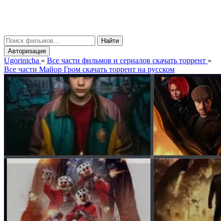
gorinicha
μ
Найти
Авторизация
Ugorinicha
»
Все части фильмов и сериалов скачать торрент
»
Все части Майор Гром скачать торрент на русском