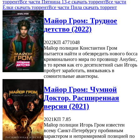
торрент
Все части Пятница 13-е скачать торрент
Все части
Ёлки скачать торрент
Все части Пила скачать торрент
Майор Гром: Трудное
детство (2022)
2022
КП 4771048
Майор полиции Константин Гром
пытается найти и обезвредить нового босса
криминального мира по прозвищу Анубис,
в то время как его десятилетний сын Игорь
пробует заработать, ввязываясь в
сомнительные авантюры.
Майор Гром: Чумной
Доктор. Расширенная
версия (2021)
2021
КП 7.85
Майор полиции Игорь Гром известен
всему Санкт-Петербургу пробивным
характером и непримиримой позицией по