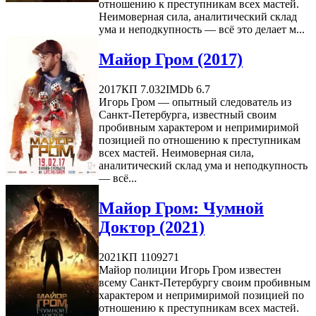
отношению к преступникам всех мастей.
Неимоверная сила, аналитический склад
ума и неподкупность — всё это делает м...
Майор Гром (2017)
2017
КП 7.032
IMDb 6.7
Игорь Гром — опытный следователь из
Санкт-Петербурга, известный своим
пробивным характером и непримиримой
позицией по отношению к преступникам
всех мастей. Неимоверная сила,
аналитический склад ума и неподкупность
— всё...
Майор Гром: Чумной
Доктор (2021)
2021
КП 1109271
Майор полиции Игорь Гром известен
всему Санкт-Петербургу своим пробивным
характером и непримиримой позицией по
отношению к преступникам всех мастей.