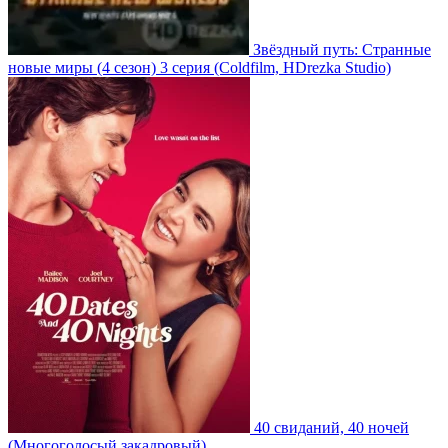
Звёздный путь: Странные
новые миры
(4 сезон)
3 серия
(Coldfilm, HDrezka Studio)
40 свиданий, 40 ночей
(Многоголосый закадровый)