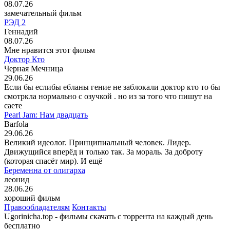
08.07.26
замечательный фильм
РЭД 2
Геннадий
08.07.26
Мне нравится этот фильм
Доктор Кто
Черная Мечница
29.06.26
Если бы еслибы ебланы гение не заблокали доктор кто то бы
смотркла нормально с озучкой . но из за того что пишут на
саете
Pearl Jam: Нам двадцать
Barfola
29.06.26
Великий идеолог. Принципиальный человек. Лидер.
Движущийся вперёд и только так. За мораль. За доброту
(которая спасёт мир). И ещё
Беременна от олигарха
леонид
28.06.26
хороший фильм
Правообладателям
Контакты
Ugorinicha.top - фильмы скачать с торрента на каждый день
бесплатно