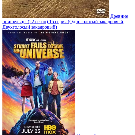
Древние
пришельцы
(22 сезон)
15 серия
(Одноголосый закадровый,
Двухголосый закадровый)