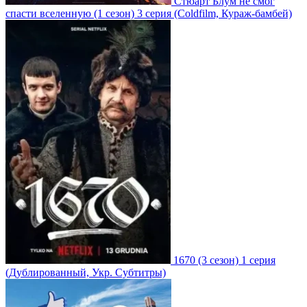
Стюарт Блум не смог
спасти вселенную
(1 сезон)
3 серия
(Coldfilm, Кураж-бамбей)
1670
(3 сезон)
1 серия
(Дублированный, Укр. Субтитры)