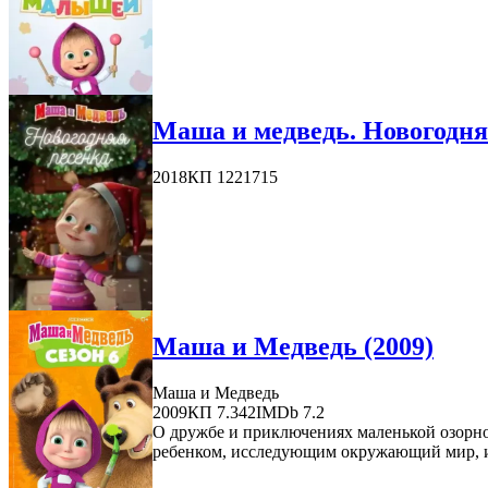
Маша и медведь. Новогодняя
2018
КП 1221715
Маша и Медведь (2009)
Маша и Медведь
2009
КП 7.342
IMDb 7.2
О дружбе и приключениях маленькой озорн
ребенком, исследующим окружающий мир, и