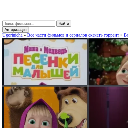
gorinicha
μ
Найти
Авторизация
Ugorinicha
»
Все части фильмов и сериалов скачать торрент
»
Вс