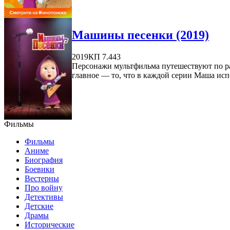
Машины песенки (2019)
2019
КП 7.443
Персонажи мультфильма путешествуют по ра
главное — то, что в каждой серии Маша испо
Фильмы
Фильмы
Аниме
Биография
Боевики
Вестерны
Про войну
Детективы
Детские
Драмы
Исторические