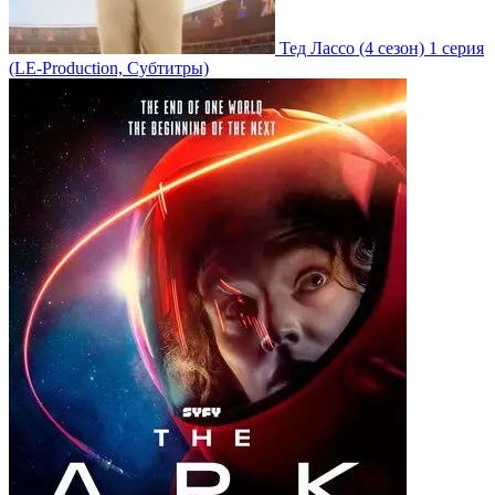
Тед Лассо
(4 сезон)
1 серия
(LE-Production, Субтитры)