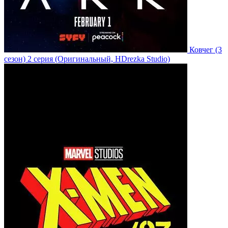
Ковчег
(3
сезон)
2 серия
(Оригинальный, HDrezka Studio)