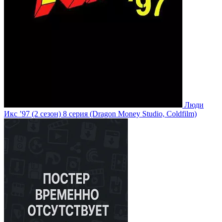
Люди
Икс ’97
(2 сезон)
8 серия
(Dragon Money Studio, Coldfilm)