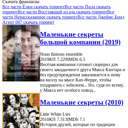
Скачать франшизы
Все части Ёлки скачать торрент
Все части Пила скачать
торрент
Все части Восставший из ада скачать торрент
Все
части Нерассказанное скачать торрент
Все части Джеймс Бонд
Агент 007 скачать торрент
Маленькие секреты
большой компании (2019)
Nous finirons ensemble
2019
КП 7.229
IMDb 6.5
Весёлая компания готовит сюрприз для
своего закадычного друга Макса Кантара и
без предупреждения заваливается к нему
на виллу на мысе Кап-Ферре, чтобы
поздравить с юбилеем... Но, судя по всему,
у Макса нет особого повод...
Маленькие секреты (2010)
Little White Lies
2010
КП 7.313
IMDb 7.1
История друзей, которые по традиции