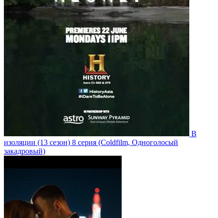
В
изоляции
(13 сезон)
8 серия
(Coldfilm, Одноголосый
закадровый)