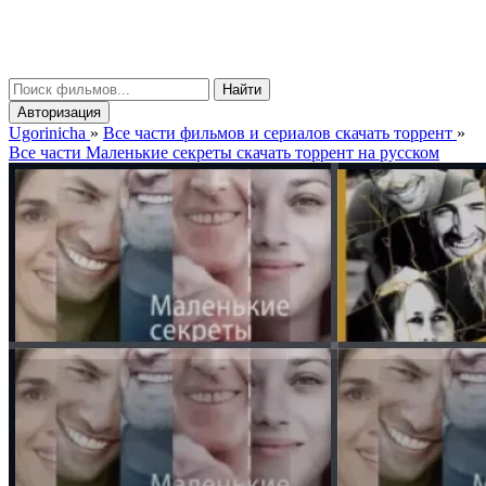
gorinicha
μ
Найти
Авторизация
Ugorinicha
»
Все части фильмов и сериалов скачать торрент
»
Все части Маленькие секреты скачать торрент на русском