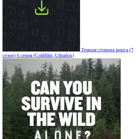
Темная сторона ринга
(7
сезон)
6 серия
(Coldfilm, Ultradox)