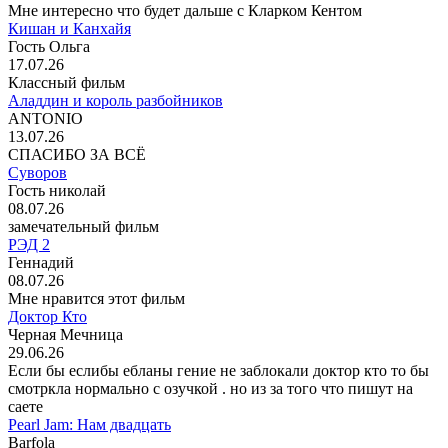
Мне интересно что будет дальше с Кларком Кентом
Кишан и Канхайя
Гость Ольга
17.07.26
Классный фильм
Аладдин и король разбойников
ANTONIO
13.07.26
СПАСИБО ЗА ВСЁ
Суворов
Гость николай
08.07.26
замечательный фильм
РЭД 2
Геннадий
08.07.26
Мне нравится этот фильм
Доктор Кто
Черная Мечница
29.06.26
Если бы еслибы ебланы гение не заблокали доктор кто то бы
смотркла нормально с озучкой . но из за того что пишут на
саете
Pearl Jam: Нам двадцать
Barfola