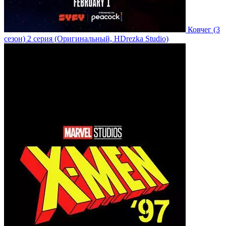
Ковчег
(3
сезон)
2 серия
(Оригинальный, HDrezka Studio)