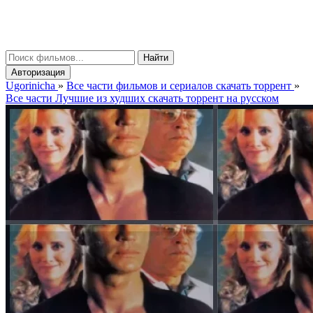
gorinicha
μ
Найти
Авторизация
Ugorinicha
»
Все части фильмов и сериалов скачать торрент
»
Все части Лучшие из худших скачать торрент на русском