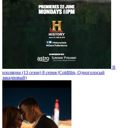
В
изоляции
(13 сезон)
8 серия
(Coldfilm, Одноголосый
закадровый)