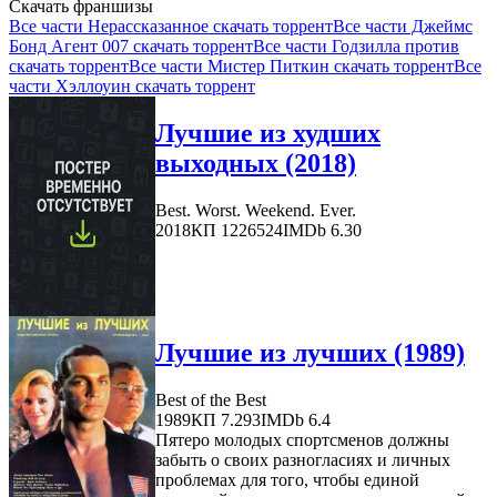
Скачать франшизы
Все части Нерассказанное скачать торрент
Все части Джеймс
Бонд Агент 007 скачать торрент
Все части Годзилла против
скачать торрент
Все части Мистер Питкин скачать торрент
Все
части Хэллоуин скачать торрент
Лучшие из худших
выходных (2018)
Best. Worst. Weekend. Ever.
2018
КП 1226524
IMDb 6.30
Лучшие из лучших (1989)
Best of the Best
1989
КП 7.293
IMDb 6.4
Пятеро молодых спортсменов должны
забыть о своих разногласиях и личных
проблемах для того, чтобы единой