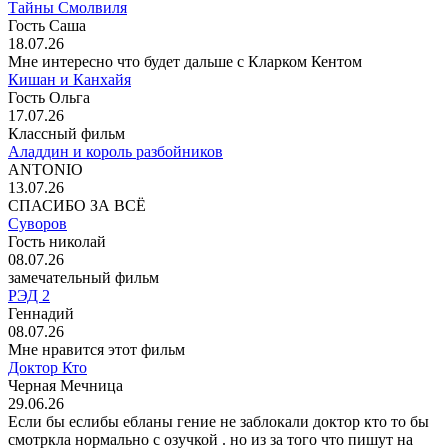
Тайны Смолвиля
Гость Саша
18.07.26
Мне интересно что будет дальше с Кларком Кентом
Кишан и Канхайя
Гость Ольга
17.07.26
Классный фильм
Аладдин и король разбойников
ANTONIO
13.07.26
СПАСИБО ЗА ВСЁ
Суворов
Гость николай
08.07.26
замечательный фильм
РЭД 2
Геннадий
08.07.26
Мне нравится этот фильм
Доктор Кто
Черная Мечница
29.06.26
Если бы еслибы ебланы гение не заблокали доктор кто то бы
смотркла нормально с озучкой . но из за того что пишут на