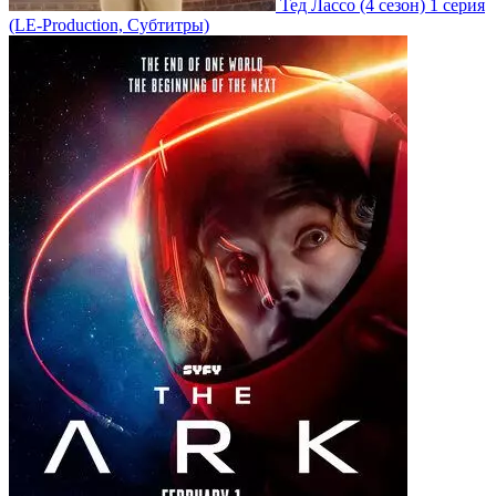
Тед Лассо
(4 сезон)
1 серия
(LE-Production, Субтитры)