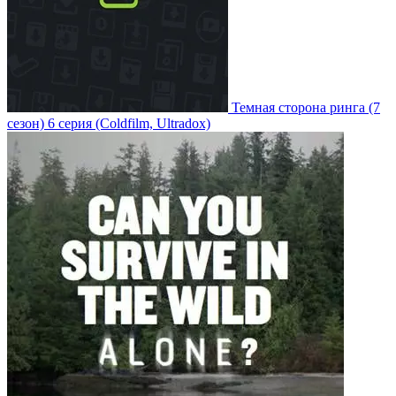
Темная сторона ринга
(7
сезон)
6 серия
(Coldfilm, Ultradox)