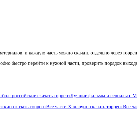
материалов, и каждую часть можно скачать отдельно через торрен
бно быстро перейти к нужной части, проверить порядок выхода 
бол: российские скачать торрент
Лучшие фильмы и сериалы с Ма
иткин скачать торрент
Все части Хэллоуин скачать торрент
Все ча