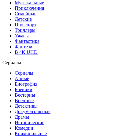
Музыкальные
Приключения
Семейные
Детские
Про спорт
Триллеры
Ужасы
Фантастика
Фэнтези
В 4K UHD
Сериалы
Сериалы
Аниме
Биография
Боевики
Вестерны
Военные
Детективы
Документальные
Драмы
Исторические
Комедии
Криминальные