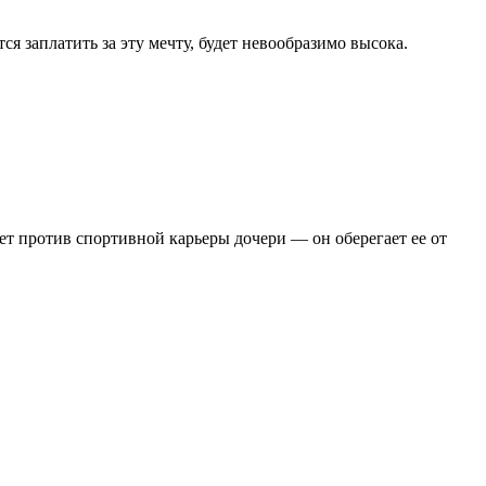
я заплатить за эту мечту, будет невообразимо высока.
ает против спортивной карьеры дочери — он оберегает ее от