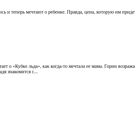
 и теперь мечтают о ребенке. Правда, цена, которую им придетс
ает о «Кубке льда», как когда-то мечтала ее мама. Горин возраж
дя знакомится с...