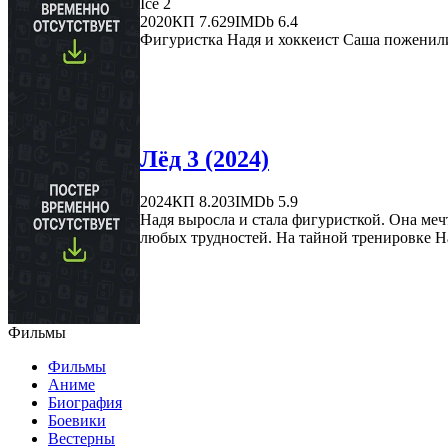
Ice 2
2020
КП 7.629
IMDb 6.4
Фигуристка Надя и хоккеист Саша поженились
Лёд 3 (2024)
2024
КП 8.203
IMDb 5.9
Надя выросла и стала фигуристкой. Она мечт
любых трудностей. На тайной тренировке На
Фильмы
Фильмы
Аниме
Биография
Боевики
Вестерны