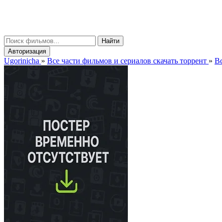
gorinicha
μ
Найти
Авторизация
Ugorinicha
»
Все части фильмов и сериалов скачать торрент
»
Вс