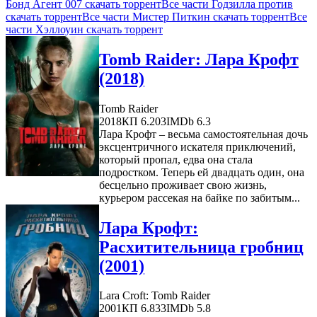
Бонд Агент 007 скачать торрент
Все части Годзилла против
скачать торрент
Все части Мистер Питкин скачать торрент
Все
части Хэллоуин скачать торрент
Tomb Raider: Лара Крофт
(2018)
Tomb Raider
2018
КП 6.203
IMDb 6.3
Лара Крофт – весьма самостоятельная дочь
эксцентричного искателя приключений,
который пропал, едва она стала
подростком. Теперь ей двадцать один, она
бесцельно проживает свою жизнь,
курьером рассекая на байке по забитым...
Лара Крофт:
Расхитительница гробниц
(2001)
Lara Croft: Tomb Raider
2001
КП 6.833
IMDb 5.8