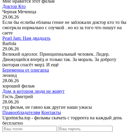
Мне нравится этот фильм
Доктор Кто
Черная Мечница
29.06.26
Если бы еслибы ебланы гение не заблокали доктор кто то бы
смотркла нормально с озучкой . но из за того что пишут на
саете
Pearl Jam: Нам двадцать
Barfola
29.06.26
Великий идеолог. Принципиальный человек. Лидер.
Движущийся вперёд и только так. За мораль. За доброту
(которая спасёт мир). И ещё
Беременна от олигарха
леонид
28.06.26
хороший фильм
Дом, в котором люди не живут
Гость Дмитрий
28.06.26
гуд фильм, не гавно как другие наши ужасы
Правообладателям
Контакты
Ugorinicha.top - фильмы скачать с торрента на каждый день
бесплатно