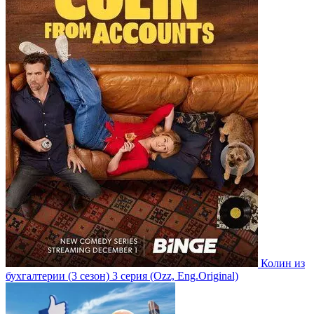
Колин из
бухгалтерии
(3 сезон)
3 серия
(Ozz, Eng.Original)