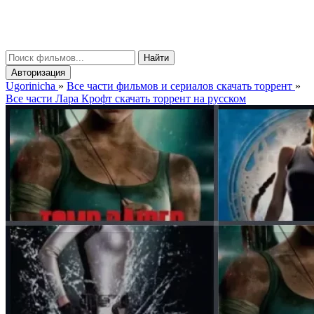
gorinicha
μ
Найти
Авторизация
Ugorinicha
»
Все части фильмов и сериалов скачать торрент
»
Все части Лара Крофт скачать торрент на русском