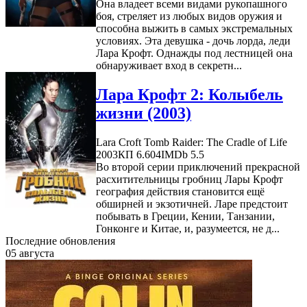
Она владеет всеми видами рукопашного
боя, стреляет из любых видов оружия и
способна выжить в самых экстремальных
условиях. Эта девушка - дочь лорда, леди
Лара Крофт. Однажды под лестницей она
обнаруживает вход в секретн...
Лара Крофт 2: Колыбель
жизни (2003)
Lara Croft Tomb Raider: The Cradle of Life
2003
КП 6.604
IMDb 5.5
Во второй серии приключений прекрасной
расхитительницы гробниц Лары Крофт
география действия становится ещё
обширней и экзотичней. Ларе предстоит
побывать в Греции, Кении, Танзании,
Гонконге и Китае, и, разумеется, не д...
Последние обновления
05 августа