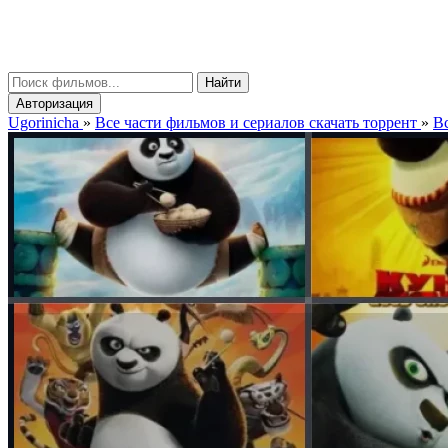
gorinicha
μ
Найти
Авторизация
Ugorinicha
»
Все части фильмов и сериалов скачать торрент
»
Вс