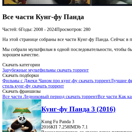
Все части Кунг-фу Панда
Частей: 6
Годы: 2008 - 2024
Просмотров: 280
На этой странице собраны все части Кунг-фу Панда. Сейчас в п
Мы собрали мультфильм в одной последовательности, чтобы бы
хорошем качестве.
Скачать категории
Зарубежные мультфильмы скачать торрент
Скачать подборки
Фильмы с Джеки Чаном про кунг-фу скачать торрент
Лучшие фи
стиль кунг-фу скачать торрент
Скачать франшизы
Все части Ледниковый период скачать торрент
Все части Как ка
Кунг-фу Панда 3 (2016)
Kung Fu Panda 3
2016
КП 7.258
IMDb 7.1