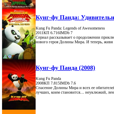
Кунг-фу Панда: Удивительн
Kung Fu Panda: Legends of Awesomeness
2011
КП 6.716
IMDb 7
Сериал рассказывает о продолжении приключ
нового героя Долины Мира. И теперь, живя 
Кунг-фу Панда (2008)
Kung Fu Panda
2008
КП 7.815
IMDb 7.6
Спасение Долины Мира и всех ее обитателе
лучших, коим становится… неуклюжий, лени