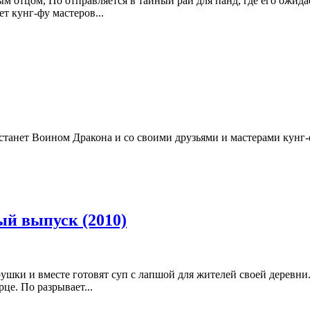
 отцом, По отправляется в тайный рай для панд, где его ожида
т кунг-фу мастеров...
 станет Воином Дракона и со своими друзьями и мастерами ку
й выпуск (2010)
ушки и вместе готовят суп с лапшой для жителей своей деревни.
це. По разрывает...