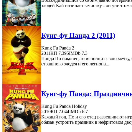
Воссоединившись со своим давно потерянным
злодей Кай начинает зачистку - он уничтожае
Кунг-фу Панда 2 (2011)
Kung Fu Panda 2
2011
КП 7.395
IMDb 7.3
Панда По наконец-то исполнит свою мечту,
страшного злодея и его легиона...
Кунг-фу Панда: Праздничны
Kung Fu Panda Holiday
2010
КП 7.044
IMDb 6.7
Каждый год, По и его отец развешивают игр
обязан устроить праздник в нефритовом двор