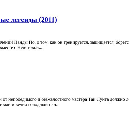
ые легенды (2011)
ений Панды По, о том, как он тренируется, защищается, борется
вместе с Неистовой...
й от непобедимого и безжалостного мастера Тай Лунга должно л
вый и вечно голодный пан...