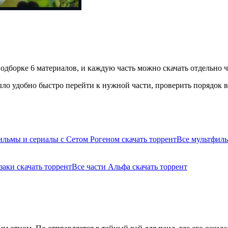
одборке 6 материалов, и каждую часть можно скачать отдельно ч
ло удобно быстро перейти к нужной части, проверить порядок вы
льмы и сериалы с Сетом Рогеном скачать торрент
Все мультфиль
заки скачать торрент
Все части Альфа скачать торрент