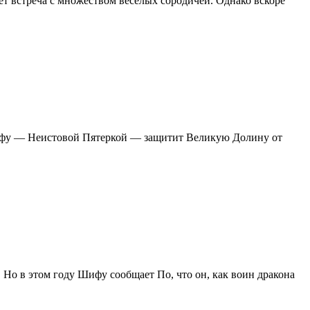
ет встреча с множеством веселых сородичей. Однако вскоре
нг-фу — Неистовой Пятеркой — защитит Великую Долину от
 Но в этом году Шифу сообщает По, что он, как воин дракона