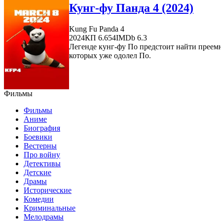
Кунг-фу Панда 4 (2024)
Kung Fu Panda 4
2024
КП 6.654
IMDb 6.3
Легенде кунг-фу По предстоит найти преемн
которых уже одолел По.
Фильмы
Фильмы
Аниме
Биография
Боевики
Вестерны
Про войну
Детективы
Детские
Драмы
Исторические
Комедии
Криминальные
Мелодрамы