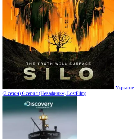
Укрытие
(3 сезон)
6 серия
(Невафильм, LostFilm)