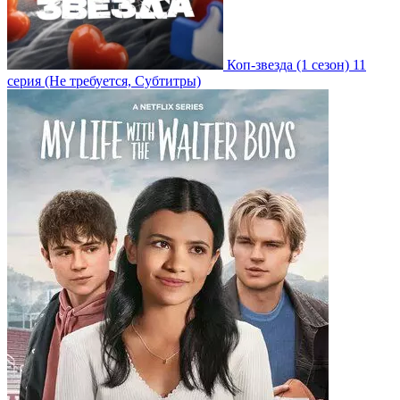
Коп-звезда
(1 сезон)
11
серия
(Не требуется, Субтитры)