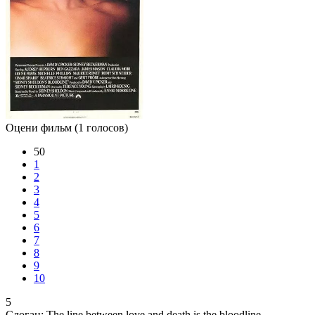
Оцени фильм
(1 голосов)
50
1
2
3
4
5
6
7
8
9
10
5
Слоган:
The line between love and death is the bloodline.