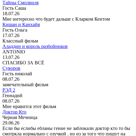
Тайны Смолвиля
Гость Саша
18.07.26
Мне интересно что будет дальше с Кларком Кентом
Кишан и Канхайя
Гость Ольга
17.07.26
Классный фильм
Аладдин и король разбойников
ANTONIO
13.07.26
СПАСИБО ЗА ВСЁ
Суворов
Гость николай
08.07.26
замечательный фильм
РЭД 2
Геннадий
08.07.26
Мне нравится этот фильм
Доктор Кто
Черная Мечница
29.06.26
Если бы еслибы ебланы гение не заблокали доктор кто то бы
смотркла нормально с озучкой . но из за того что пишут на