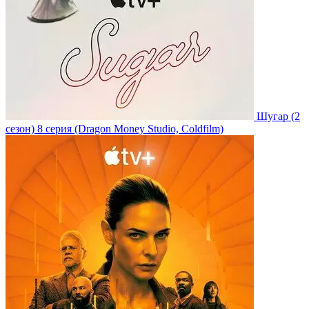
Шугар
(2
сезон)
8 серия
(Dragon Money Studio, Coldfilm)