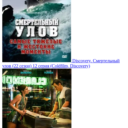
Discovery. Смертельный
улов
(22 сезон)
12 серия
(Coldfilm, Discovery)