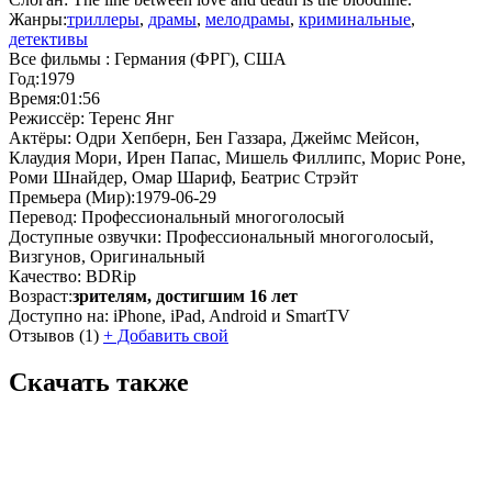
Жанры:
триллеры
,
драмы
,
мелодрамы
,
криминальные
,
детективы
Все фильмы :
Германия (ФРГ), США
Год:
1979
Время:
01:56
Режиссёр:
Теренс Янг
Актёры:
Одри Хепберн, Бен Газзара, Джеймс Мейсон,
Клаудия Мори, Ирен Папас, Мишель Филлипс, Морис Роне,
Роми Шнайдер, Омар Шариф, Беатрис Стрэйт
Премьера (Мир):
1979-06-29
Перевод:
Профессиональный многоголосый
Доступные озвучки:
Профессиональный многоголосый,
Визгунов, Оригинальный
Качество:
BDRip
Возраст:
зрителям, достигшим 16 лет
Доступно на:
iPhone, iPad, Android и SmartTV
Отзывов
(1)
+
Добавить свой
Скачать также