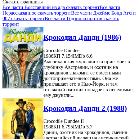
Скачать франшизы
Все части Восставший из ада скачать торрент
Все части
Нерассказанное скачать торрент
Все части Джеймс Бонд Агент
007 скачать торрент
Все части Годзилла против скачать
торрент
Крокодил Данди (1986)
Crocodile Dundee
1986
КП 7.154
IMDb 6.6
Американская журналистка приезжает в
глубинку Австралии, и охотник на
крокодилов знакомит ее с местными
достопримечательностями. Она же
приглашает его в Нью-Йорк, и там
отважный охотник попадает в неведомые
ему джунгли...
Крокодил Данди 2 (1988)
Crocodile Dundee II
1988
КП 6.795
IMDb 5.7
Данди, охотник на крокодилов, сменил
австралийский шалаш на американский