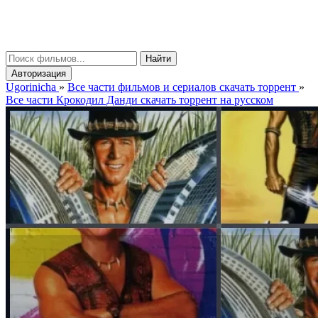
gorinicha
μ
Найти
Авторизация
Ugorinicha
»
Все части фильмов и сериалов скачать торрент
»
Все части Крокодил Данди скачать торрент на русском