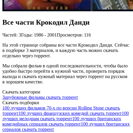
Все части Крокодил Данди
Частей: 3
Годы: 1986 - 2001
Просмотров: 116
На этой странице собраны все части Крокодил Данди. Сейчас
в подборке 3 материалов, и каждую часть можно скачать
отдельно через торрент.
Мы собрали фильм в одной последовательности, чтобы было
удобно быстро перейти к нужной части, проверить порядок
выхода и скачать нужный материал через торрент на русском
в хорошем качестве.
Скачать категории
Зарубежные фильмы скачать торрент
Скачать подборки
100 лучших фильмов 70-х по версии Rolling Stone скачать
торрент
100 лучших французских комедий скачать торрент
100
лучших мелодрам скачать торрент
100 лучших британских
комедийных сериалов скачать торрент
100 лучших британских
сериалов скачать торрент