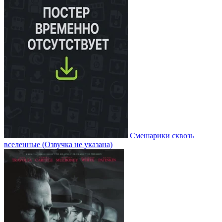
Смешарики сквозь
вселенные
(Озвучка не указана)