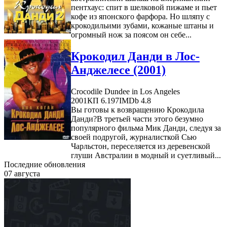
пентхаус: спит в шелковой пижаме и пьет
кофе из японского фарфора. Но шляпу с
крокодильими зубами, кожаные штаны и
огромный нож за поясом он себе...
Крокодил Данди в Лос-
Анджелесе (2001)
Crocodile Dundee in Los Angeles
2001
КП 6.197
IMDb 4.8
Вы готовы к возвращению Крокодила
Данди?В третьей части этого безумно
популярного фильма Мик Данди, следуя за
своей подругой, журналисткой Сью
Чарльстон, переселяется из деревенской
глуши Австралии в модный и суетливый...
Последние обновления
07 августа