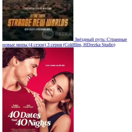
Звёздный путь: Странные
новые миры
(4 сезон)
3 серия
(Coldfilm, HDrezka Studio)