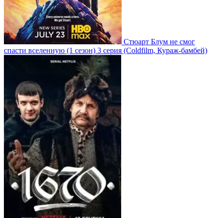
Стюарт Блум не смог
спасти вселенную
(1 сезон)
3 серия
(Coldfilm, Кураж-бамбей)