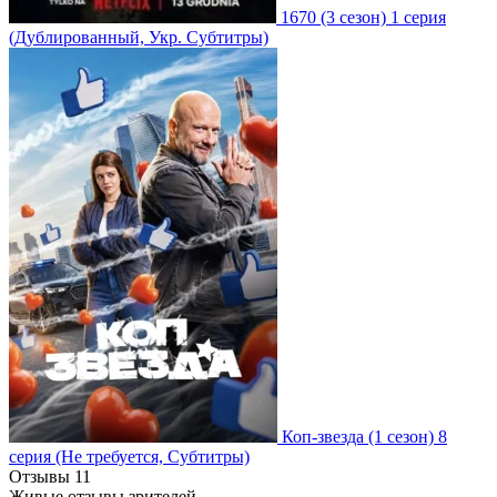
1670
(3 сезон)
1 серия
(Дублированный, Укр. Субтитры)
Коп-звезда
(1 сезон)
8
серия
(Не требуется, Субтитры)
Отзывы
11
Живые отзывы зрителей