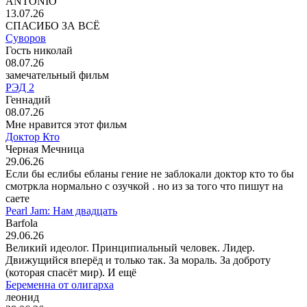
ANTONIO
13.07.26
СПАСИБО ЗА ВСЁ
Суворов
Гость николай
08.07.26
замечательный фильм
РЭД 2
Геннадий
08.07.26
Мне нравится этот фильм
Доктор Кто
Черная Мечница
29.06.26
Если бы еслибы ебланы гение не заблокали доктор кто то бы
смотркла нормально с озучкой . но из за того что пишут на
саете
Pearl Jam: Нам двадцать
Barfola
29.06.26
Великий идеолог. Принципиальный человек. Лидер.
Движущийся вперёд и только так. За мораль. За доброту
(которая спасёт мир). И ещё
Беременна от олигарха
леонид