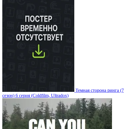
Темная сторона ринга
(7
сезон)
6 серия
(Coldfilm, Ultradox)