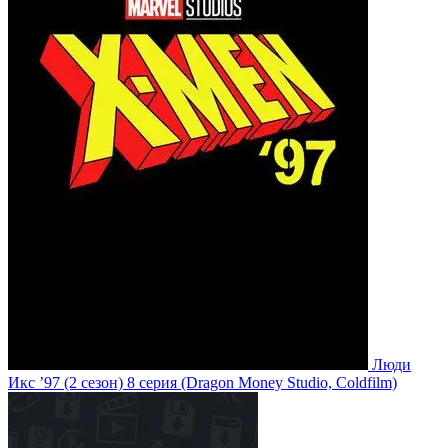
Люди
Икс ’97
(2 сезон)
8 серия
(Dragon Money Studio, Coldfilm)