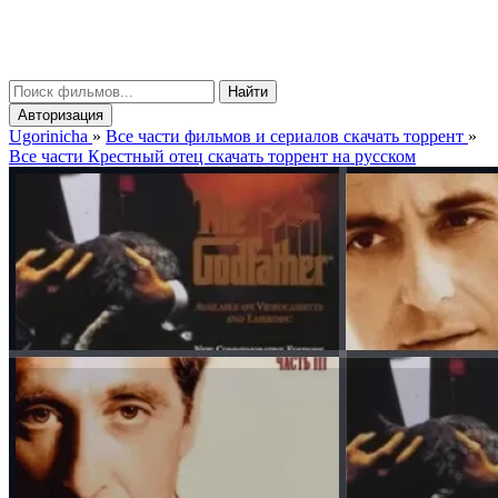
gorinicha
μ
Найти
Авторизация
Ugorinicha
»
Все части фильмов и сериалов скачать торрент
»
Все части Крестный отец скачать торрент на русском