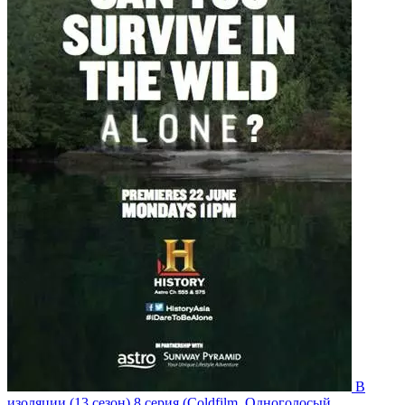
В
изоляции
(13 сезон)
8 серия
(Coldfilm, Одноголосый