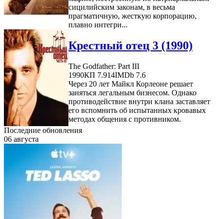
сицилийским законам, в весьма
прагматичную, жесткую корпорацию,
плавно интегри...
Крестный отец 3 (1990)
The Godfather: Part III
1990
КП 7.914
IMDb 7.6
Через 20 лет Майкл Корлеоне решает
заняться легальным бизнесом. Однако
противодействие внутри клана заставляет
его вспомнить об испытанных кровавых
методах общения с противником.
Последние обновления
06 августа