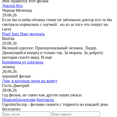
Мне нравится этот фильм
Доктор Кто
Черная Мечница
29.06.26
Если бы еслибы ебланы гение не заблокали доктор кто то бы
смотркла нормально с озучкой . но из за того что пишут на
саете
Pearl Jam: Нам двадцать
Barfola
29.06.26
Великий идеолог. Принципиальный человек. Лидер.
Движущийся вперёд и только так. За мораль. За доброту
(которая спасёт мир). И ещё
Беременна от олигарха
леонид
28.06.26
хороший фильм
Дом, в котором люди не живут
Гость Дмитрий
28.06.26
гуд фильм, не гавно как другие наши ужасы
Правообладателям
Контакты
Ugorinicha.top - фильмы скачать с торрента на каждый день
бесплатно