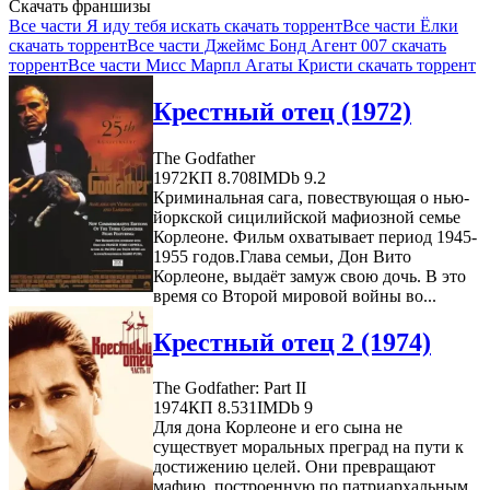
Скачать франшизы
Все части Я иду тебя искать скачать торрент
Все части Ёлки
скачать торрент
Все части Джеймс Бонд Агент 007 скачать
торрент
Все части Мисс Марпл Агаты Кристи скачать торрент
Крестный отец (1972)
The Godfather
1972
КП 8.708
IMDb 9.2
Криминальная сага, повествующая о нью-
йоркской сицилийской мафиозной семье
Корлеоне. Фильм охватывает период 1945-
1955 годов.Глава семьи, Дон Вито
Корлеоне, выдаёт замуж свою дочь. В это
время со Второй мировой войны во...
Крестный отец 2 (1974)
The Godfather: Part II
1974
КП 8.531
IMDb 9
Для дона Корлеоне и его сына не
существует моральных преград на пути к
достижению целей. Они превращают
мафию, построенную по патриархальным