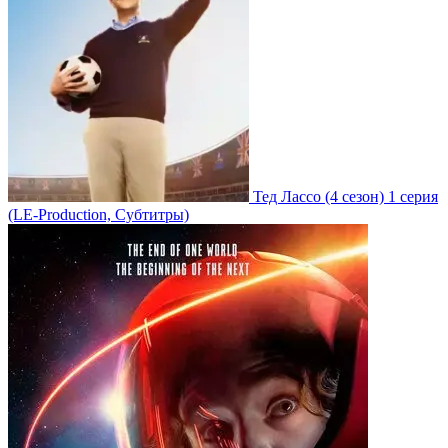
Тед Лассо
(4 сезон)
1 серия
(LE-Production, Субтитры)