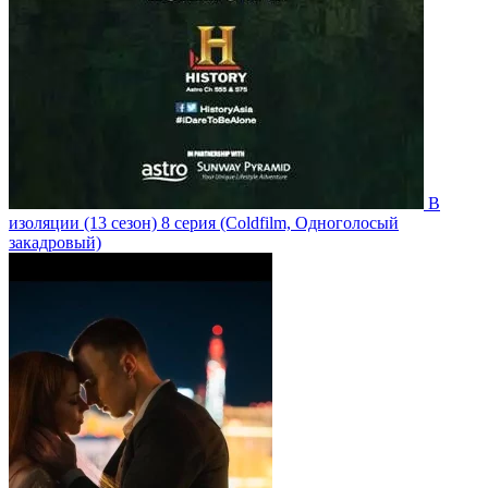
В
изоляции
(13 сезон)
8 серия
(Coldfilm, Одноголосый
закадровый)