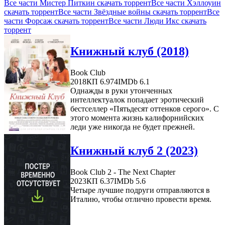
Все части Мистер Питкин скачать торрент
Все части Хэллоуин
скачать торрент
Все части Звёздные войны скачать торрент
Все
части Форсаж скачать торрент
Все части Люди Икс скачать
торрент
Книжный клуб (2018)
Book Club
2018
КП 6.974
IMDb 6.1
Однажды в руки утонченных
интеллектуалок попадает эротический
бестселлер «Пятьдесят оттенков серого». С
этого момента жизнь калифорнийских
леди уже никогда не будет прежней.
Книжный клуб 2 (2023)
Book Club 2 - The Next Chapter
2023
КП 6.37
IMDb 5.6
Четыре лучшие подруги отправляются в
Италию, чтобы отлично провести время.