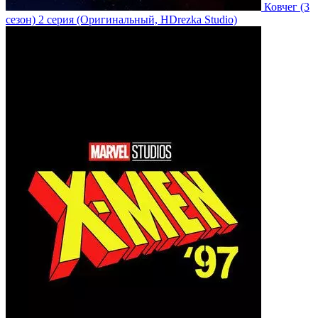
Ковчег
(3
сезон)
2 серия
(Оригинальный, HDrezka Studio)