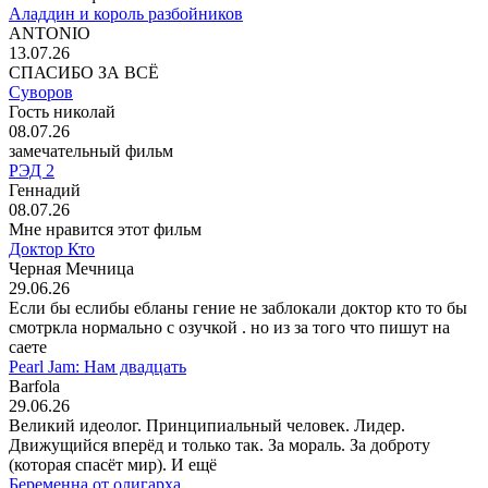
Аладдин и король разбойников
ANTONIO
13.07.26
СПАСИБО ЗА ВСЁ
Суворов
Гость николай
08.07.26
замечательный фильм
РЭД 2
Геннадий
08.07.26
Мне нравится этот фильм
Доктор Кто
Черная Мечница
29.06.26
Если бы еслибы ебланы гение не заблокали доктор кто то бы
смотркла нормально с озучкой . но из за того что пишут на
саете
Pearl Jam: Нам двадцать
Barfola
29.06.26
Великий идеолог. Принципиальный человек. Лидер.
Движущийся вперёд и только так. За мораль. За доброту
(которая спасёт мир). И ещё
Беременна от олигарха