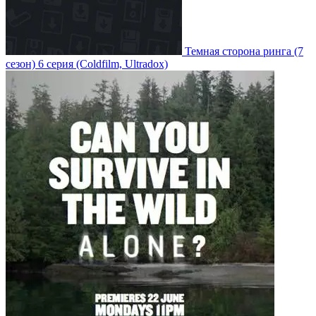
Темная сторона ринга
(7
сезон)
6 серия
(Coldfilm, Ultradox)