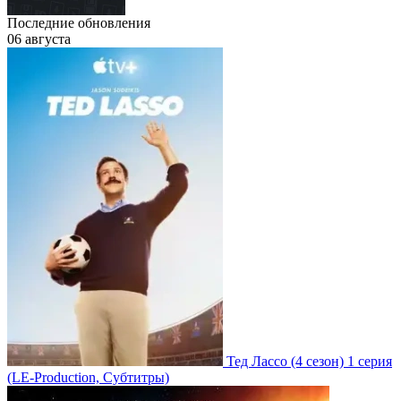
Последние обновления
06 августа
Тед Лассо
(4 сезон)
1 серия
(LE-Production, Субтитры)