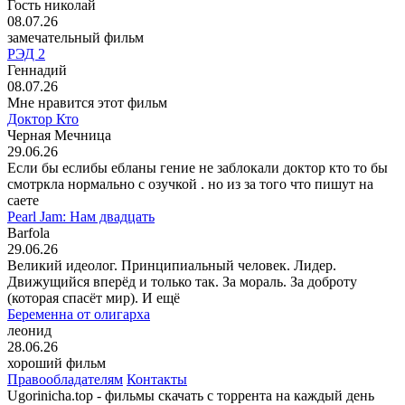
Гость николай
08.07.26
замечательный фильм
РЭД 2
Геннадий
08.07.26
Мне нравится этот фильм
Доктор Кто
Черная Мечница
29.06.26
Если бы еслибы ебланы гение не заблокали доктор кто то бы
смотркла нормально с озучкой . но из за того что пишут на
саете
Pearl Jam: Нам двадцать
Barfola
29.06.26
Великий идеолог. Принципиальный человек. Лидер.
Движущийся вперёд и только так. За мораль. За доброту
(которая спасёт мир). И ещё
Беременна от олигарха
леонид
28.06.26
хороший фильм
Правообладателям
Контакты
Ugorinicha.top - фильмы скачать с торрента на каждый день