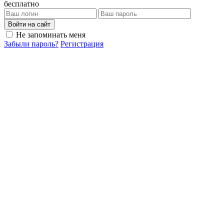
бесплатно
Войти на сайт
Не запоминать меня
Забыли пароль?
Регистрация