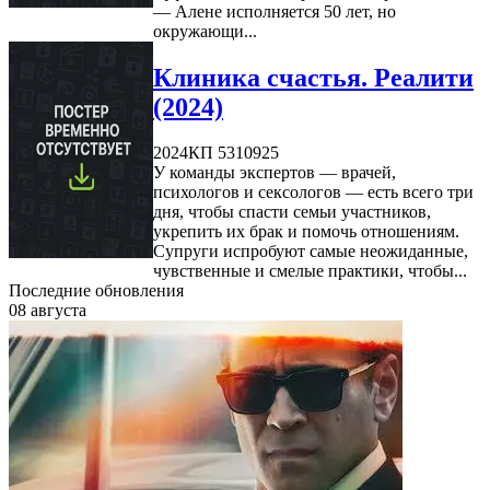
— Алене исполняется 50 лет, но
окружающи...
Клиника счастья. Реалити
(2024)
2024
КП 5310925
У команды экспертов — врачей,
психологов и сексологов — есть всего три
дня, чтобы спасти семьи участников,
укрепить их брак и помочь отношениям.
Супруги испробуют самые неожиданные,
чувственные и смелые практики, чтобы...
Последние обновления
08 августа