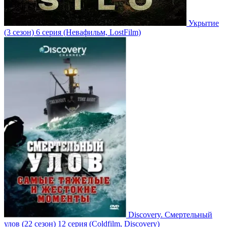
Укрытие
(3 сезон)
6 серия
(Невафильм, LostFilm)
Discovery. Смертельный
улов
(22 сезон)
12 серия
(Coldfilm, Discovery)