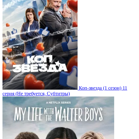
Коп-звезда
(1 сезон)
11
серия
(Не требуется, Субтитры)