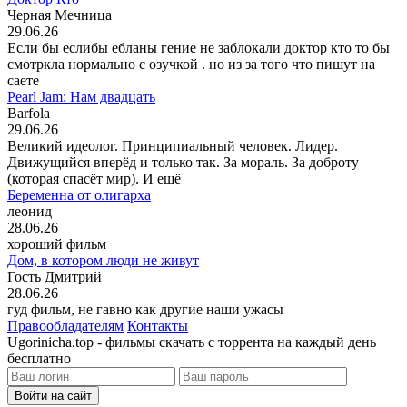
Черная Мечница
29.06.26
Если бы еслибы ебланы гение не заблокали доктор кто то бы
смотркла нормально с озучкой . но из за того что пишут на
саете
Pearl Jam: Нам двадцать
Barfola
29.06.26
Великий идеолог. Принципиальный человек. Лидер.
Движущийся вперёд и только так. За мораль. За доброту
(которая спасёт мир). И ещё
Беременна от олигарха
леонид
28.06.26
хороший фильм
Дом, в котором люди не живут
Гость Дмитрий
28.06.26
гуд фильм, не гавно как другие наши ужасы
Правообладателям
Контакты
Ugorinicha.top - фильмы скачать с торрента на каждый день
бесплатно
Войти на сайт