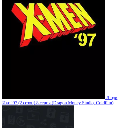
Люди
Икс ’97
(2 сезон)
8 серия
(Dragon Money Studio, Coldfilm)