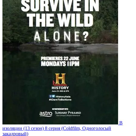
В
изоляции
(13 сезон)
8 серия
(Coldfilm, Одноголосый
закадровый)