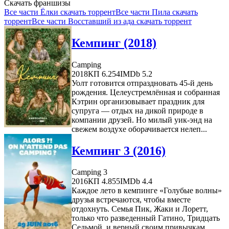
Скачать франшизы
Все части Ёлки скачать торрент
Все части Пила скачать
торрент
Все части Восставший из ада скачать торрент
Кемпинг (2018)
Camping
2018
КП 6.254
IMDb 5.2
Уолт готовится отпраздновать 45-й день
рождения. Целеустремлённая и собранная
Кэтрин организовывает праздник для
супруга — отдых на дикой природе в
компании друзей. Но милый уик-энд на
свежем воздухе оборачивается нелеп...
Кемпинг 3 (2016)
Camping 3
2016
КП 4.855
IMDb 4.4
Каждое лето в кемпинге «Голубые волны»
друзья встречаются, чтобы вместе
отдохнуть. Семья Пик, Жаки и Лоретт,
только что разведенный Гатино, Тридцать
Седьмой, и верный своим привычкам