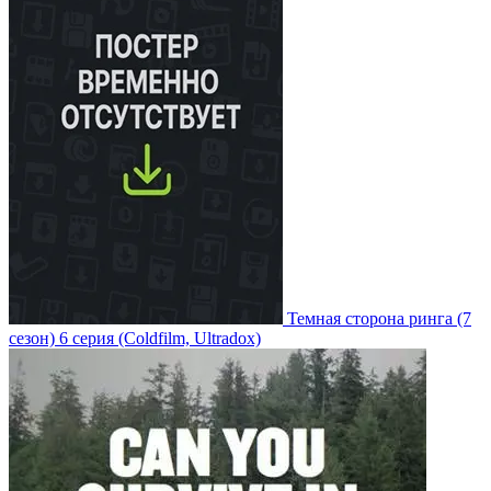
Темная сторона ринга
(7
сезон)
6 серия
(Coldfilm, Ultradox)