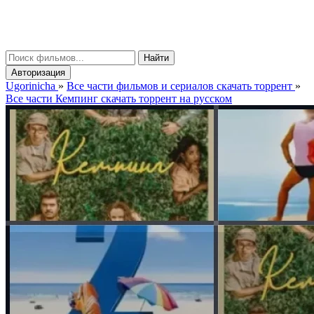
gorinicha
μ
Найти
Авторизация
Ugorinicha
»
Все части фильмов и сериалов скачать торрент
»
Все части Кемпинг скачать торрент на русском