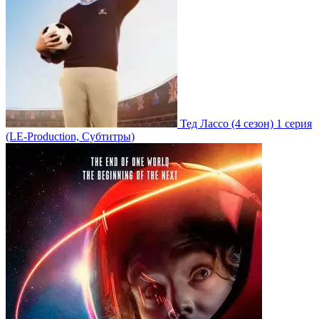
Тед Лассо
(4 сезон)
1 серия
(LE-Production, Субтитры)