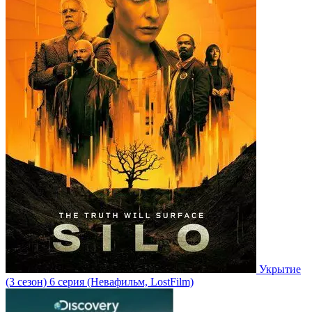
Укрытие
(3 сезон)
6 серия
(Невафильм, LostFilm)