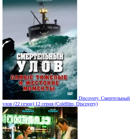
Discovery. Смертельный
улов
(22 сезон)
12 серия
(Coldfilm, Discovery)