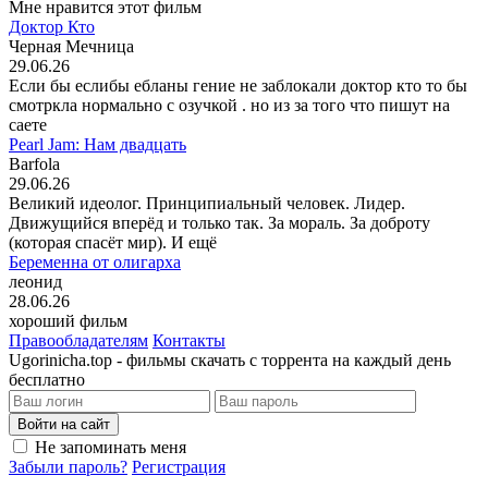
Мне нравится этот фильм
Доктор Кто
Черная Мечница
29.06.26
Если бы еслибы ебланы гение не заблокали доктор кто то бы
смотркла нормально с озучкой . но из за того что пишут на
саете
Pearl Jam: Нам двадцать
Barfola
29.06.26
Великий идеолог. Принципиальный человек. Лидер.
Движущийся вперёд и только так. За мораль. За доброту
(которая спасёт мир). И ещё
Беременна от олигарха
леонид
28.06.26
хороший фильм
Правообладателям
Контакты
Ugorinicha.top - фильмы скачать с торрента на каждый день
бесплатно
Войти на сайт
Не запоминать меня
Забыли пароль?
Регистрация