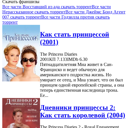
Скачать франшизы
Все части Восставший из ада скачать торрент
Все части
Нерассказанное скачать торрент
Все части Джеймс Бонд Агент
007 скачать торрент
Все части Годзилла против скачать
торрент
Как стать принцессой
(2001)
The Princess Diaries
2001
КП 7.133
IMDb 6.30
Пятнадцатилетняя Миа живет в Сан-
Франциско и ведет обычную для
американского подростка жизнь. Но
умирает ее отец, и Миа узнает, что он был
принцем одной европейской страны, а она
теперь единственная наследница трона.
Ее...
Дневники принцессы 2:
Как стать королевой (2004)
The Princess Diaries 2 - Royal Engagement