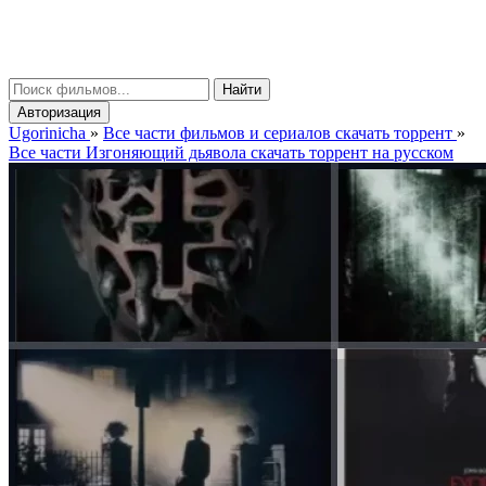
gorinicha
μ
Найти
Авторизация
Ugorinicha
»
Все части фильмов и сериалов скачать торрент
»
Все части Изгоняющий дьявола скачать торрент на русском