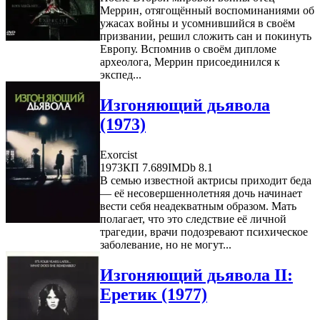
Меррин, отягощённый воспоминаниями об
ужасах войны и усомнившийся в своём
призвании, решил сложить сан и покинуть
Европу. Вспомнив о своём дипломе
археолога, Меррин присоединился к
экспед...
Изгоняющий дьявола
(1973)
Exorcist
1973
КП 7.689
IMDb 8.1
В семью известной актрисы приходит беда
— её несовершеннолетняя дочь начинает
вести себя неадекватным образом. Мать
полагает, что это следствие её личной
трагедии, врачи подозревают психическое
заболевание, но не могут...
Изгоняющий дьявола II:
Еретик (1977)