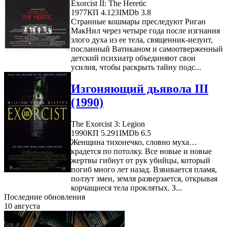
Exorcist II: The Heretic
1977
КП 4.123
IMDb 3.8
Странные кошмары преследуют Риган
МакНил через четыре года после изгнания
злого духа из ее тела, священник-иезуит,
посланный Ватиканом и самоотверженный
детский психиатр объединяют свои
усилия, чтобы раскрыть тайну подс...
Изгоняющий дьявола III
(1990)
The Exorcist 3: Legion
1990
КП 5.291
IMDb 6.5
Женщина тихонечко, словно муха…
крадется по потолку. Все новые и новые
жертвы гибнут от рук убийцы, который
погиб много лет назад. Взвивается пламя,
ползут змеи, земля разверзается, открывая
корчащиеся тела прoклятых. З...
Последние обновления
10 августа