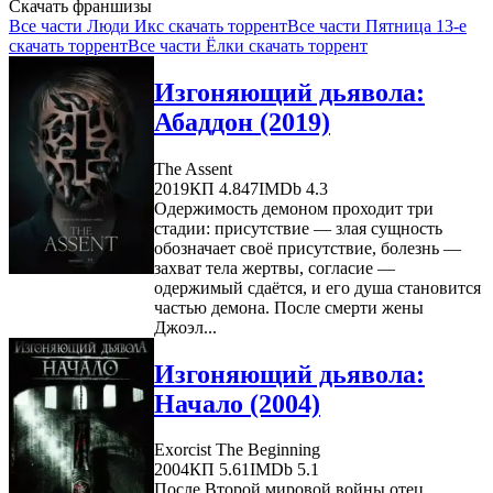
Скачать франшизы
Все части Люди Икс скачать торрент
Все части Пятница 13-е
скачать торрент
Все части Ёлки скачать торрент
Изгоняющий дьявола:
Абаддон (2019)
The Assent
2019
КП 4.847
IMDb 4.3
Одержимость демоном проходит три
стадии: присутствие — злая сущность
обозначает своё присутствие, болезнь —
захват тела жертвы, согласие —
одержимый сдаётся, и его душа становится
частью демона. После смерти жены
Джоэл...
Изгоняющий дьявола:
Начало (2004)
Exorcist The Beginning
2004
КП 5.61
IMDb 5.1
После Второй мировой войны отец