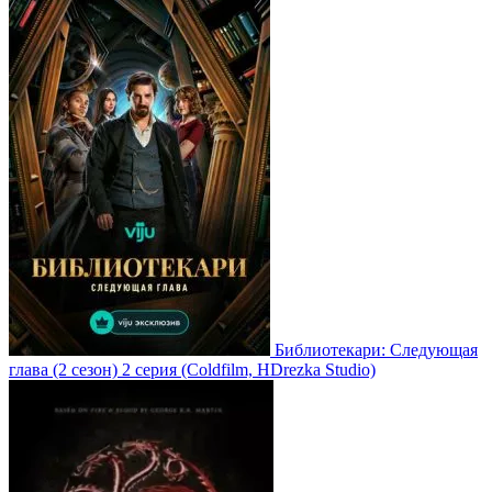
Библиотекари: Следующая
глава
(2 сезон)
2 серия
(Coldfilm, HDrezka Studio)