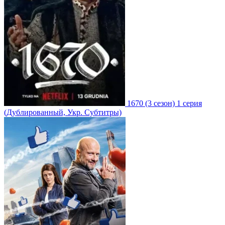
1670
(3 сезон)
1 серия
(Дублированный, Укр. Субтитры)