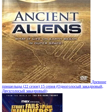
Древние
пришельцы
(22 сезон)
15 серия
(Одноголосый закадровый,
Двухголосый закадровый)