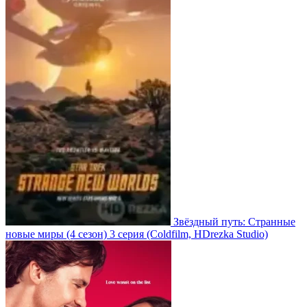
Звёздный путь: Странные
новые миры
(4 сезон)
3 серия
(Coldfilm, HDrezka Studio)