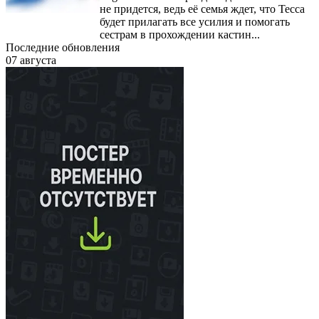
не придется, ведь её семья ждет, что Тесса
будет прилагать все усилия и помогать
сестрам в прохождении кастин...
Последние обновления
07 августа