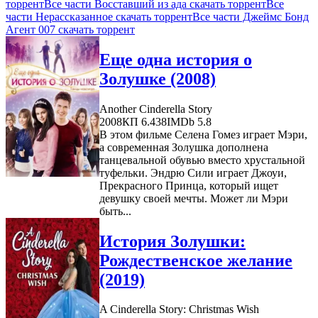
торрент
Все части Восставший из ада скачать торрент
Все
части Нерассказанное скачать торрент
Все части Джеймс Бонд
Агент 007 скачать торрент
Еще одна история о
Золушке (2008)
Another Cinderella Story
2008
КП 6.438
IMDb 5.8
В этом фильме Селена Гомез играет Мэри,
а современная Золушка дополнена
танцевальной обувью вместо хрустальной
туфельки. Эндрю Сили играет Джоуи,
Прекрасного Принца, который ищет
девушку своей мечты. Может ли Мэри
быть...
История Золушки:
Рождественское желание
(2019)
A Cinderella Story: Christmas Wish