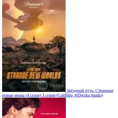
Звёздный путь: Странные
новые миры
(4 сезон)
3 серия
(Coldfilm, HDrezka Studio)