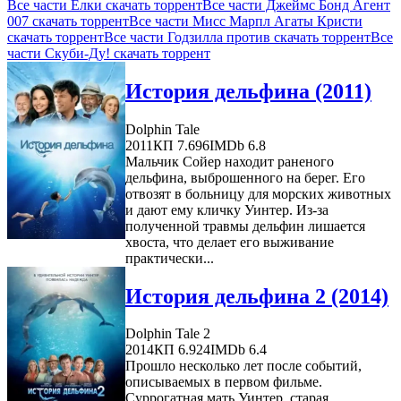
Все части Ёлки скачать торрент
Все части Джеймс Бонд Агент
007 скачать торрент
Все части Мисс Марпл Агаты Кристи
скачать торрент
Все части Годзилла против скачать торрент
Все
части Скуби-Ду! скачать торрент
История дельфина (2011)
Dolphin Tale
2011
КП 7.696
IMDb 6.8
Мальчик Сойер находит раненого
дельфина, выброшенного на берег. Его
отвозят в больницу для морских животных
и дают ему кличку Уинтер. Из-за
полученной травмы дельфин лишается
хвоста, что делает его выживание
практически...
История дельфина 2 (2014)
Dolphin Tale 2
2014
КП 6.924
IMDb 6.4
Прошло несколько лет после событий,
описываемых в первом фильме.
Суррогатная мать Уинтер, старая