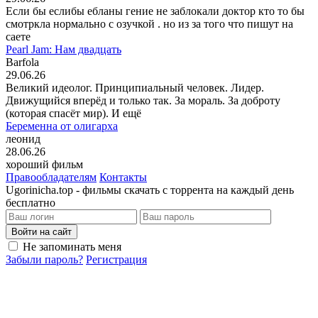
Если бы еслибы ебланы гение не заблокали доктор кто то бы
смотркла нормально с озучкой . но из за того что пишут на
саете
Pearl Jam: Нам двадцать
Barfola
29.06.26
Великий идеолог. Принципиальный человек. Лидер.
Движущийся вперёд и только так. За мораль. За доброту
(которая спасёт мир). И ещё
Беременна от олигарха
леонид
28.06.26
хороший фильм
Правообладателям
Контакты
Ugorinicha.top - фильмы скачать с торрента на каждый день
бесплатно
Войти на сайт
Не запоминать меня
Забыли пароль?
Регистрация