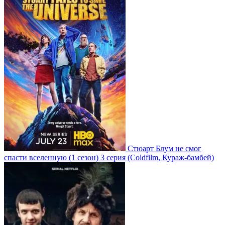
Стюарт Блум не смог
спасти вселенную
(1 сезон)
3 серия
(Coldfilm, Кураж-бамбей)