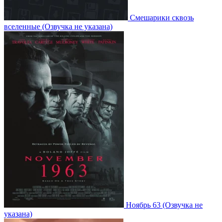
Смешарики сквозь
вселенные
(Озвучка не указана)
Ноябрь 63
(Озвучка не
указана)