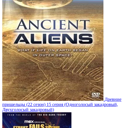
Древние
пришельцы
(22 сезон)
15 серия
(Одноголосый закадровый,
Двухголосый закадровый)