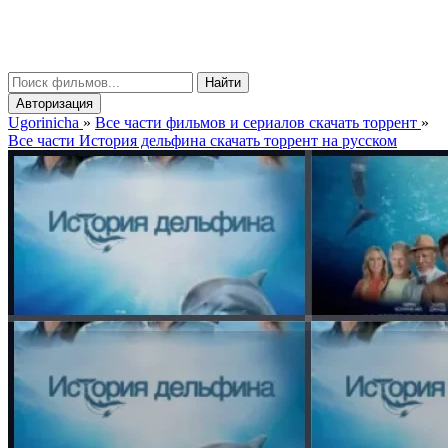
gorinicha
μ
Найти
Авторизация
Ugorinicha
»
Все части фильмов и сериалов скачать торрент
»
Все части История дельфина скачать торрент на русском