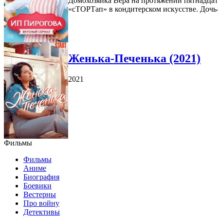
Домохозяйка Вера на протяжении пятнадцат
«сТОРТап» в кондитерском искусстве. Дочь-
Женька-Печенька (2021)
2021
Фильмы
Фильмы
Аниме
Биография
Боевики
Вестерны
Про войну
Детективы