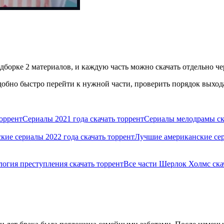
борке 2 материалов, и каждую часть можно скачать отдельно чер
обно быстро перейти к нужной части, проверить порядок выхода
торрент
Сериалы 2021 года скачать торрент
Сериалы мелодрамы ск
ие сериалы 2022 года скачать торрент
Лучшие американские сер
логия преступления скачать торрент
Все части Шерлок Холмс ска