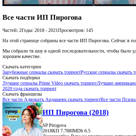
Все части ИП Пирогова
Частей: 2
Годы: 2018 - 2021
Просмотров: 145
На этой странице собраны все части ИП Пирогова. Сейчас в под
Мы собрали тв шоу в одной последовательности, чтобы было уд
хорошем качестве.
Скачать категории
Зарубежные сериалы скачать торрент
Русские сериалы скачать 
Скачать подборки
Лучшие сериалы Prime Video скачать торрент
Лучшие американск
2020 года скачать торрент
Скачать франшизы
Все части Адвокатъ Ардашевъ скачать торрент
Все части Психо
ИП Пирогова (2018)
SP Pirogova
2018
КП 7.788
IMDb 6.5