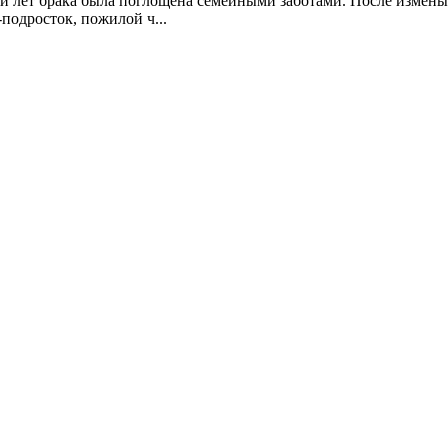
и лет брака была поглощена семейными заботами. После измены
подросток, пожилой ч...