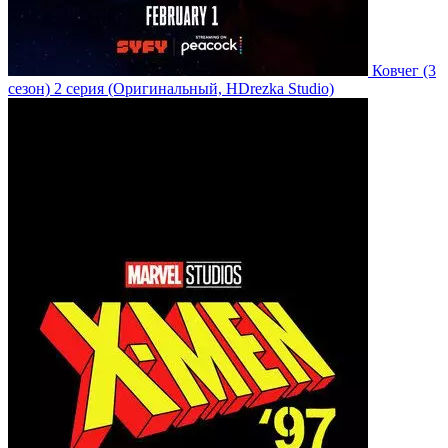
Ковчег
(3
сезон)
2 серия
(Оригинальный, HDrezka Studio)