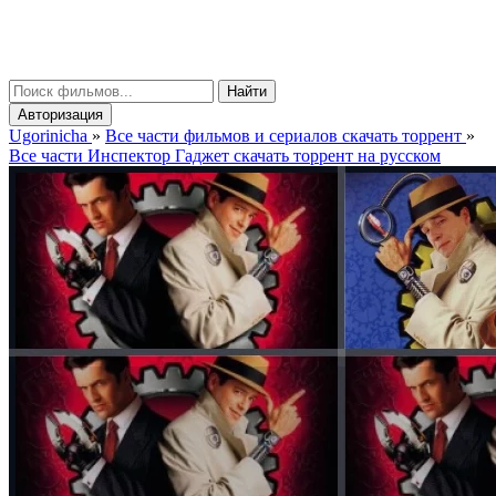
gorinicha
μ
Найти
Авторизация
Ugorinicha
»
Все части фильмов и сериалов скачать торрент
»
Все части Инспектор Гаджет скачать торрент на русском