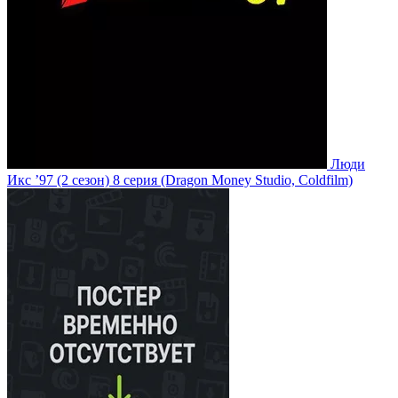
Люди
Икс ’97
(2 сезон)
8 серия
(Dragon Money Studio, Coldfilm)