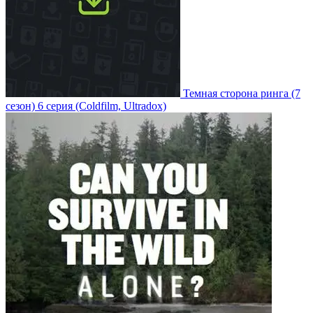
Темная сторона ринга
(7
сезон)
6 серия
(Coldfilm, Ultradox)