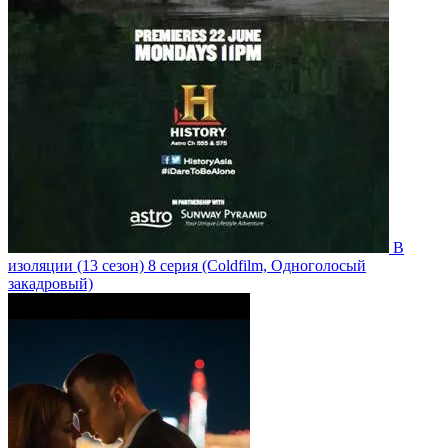
В
изоляции
(13 сезон)
8 серия
(Coldfilm, Одноголосый
закадровый)