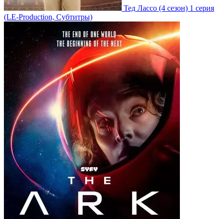
Тед Лассо
(4 сезон)
1 серия
(LE-Production, Субтитры)