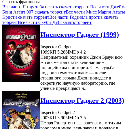
Скачать франшизы
Все части Я иду тебя искать скачать торрент
Все части Джеймс
Бонд Агент 007 скачать торрент
Все части Мисс Марпл Агаты
Кристи скачать торрент
Все части Годзилла против скачать
торрент
Все части Скуби-Ду! скачать торрент
Инспектор Гаджет (1999)
Inspector Gadget
1999
КП 5.286
IMDb 4.2
Неприметный охранник Джон Браун всю
жизнь мечтал стать величайшим
полицейским в истории. Сама судьба
подарила ему этот шанс — после
страшного взрыва Джон попадает в
секретную научную лабораторию, где
ученые превращают н...
Инспектор Гаджет 2 (2003)
Inspector Gadget 2
2003
КП 3.905
IMDb 3.5
Не зря Ривертон называют самым тихим
городом в мире, ведь закон и порядок в