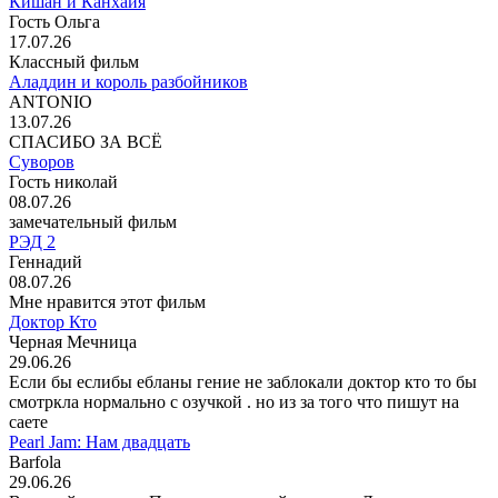
Кишан и Канхайя
Гость Ольга
17.07.26
Классный фильм
Аладдин и король разбойников
ANTONIO
13.07.26
СПАСИБО ЗА ВСЁ
Суворов
Гость николай
08.07.26
замечательный фильм
РЭД 2
Геннадий
08.07.26
Мне нравится этот фильм
Доктор Кто
Черная Мечница
29.06.26
Если бы еслибы ебланы гение не заблокали доктор кто то бы
смотркла нормально с озучкой . но из за того что пишут на
саете
Pearl Jam: Нам двадцать
Barfola
29.06.26