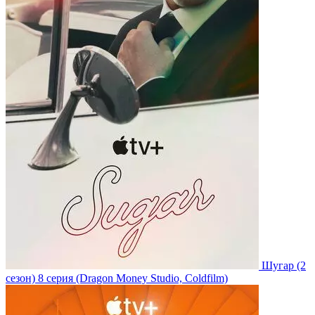
Шугар
(2
сезон)
8 серия
(Dragon Money Studio, Coldfilm)