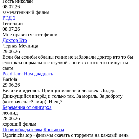
Гость николай
08.07.26
замечательный фильм
РЭД 2
Геннадий
08.07.26
Мне нравится этот фильм
Доктор Кто
Черная Мечница
29.06.26
Если бы еслибы ебланы гение не заблокали доктор кто то бы
смотркла нормально с озучкой . но из за того что пишут на
саете
Pearl Jam: Нам двадцать
Barfola
29.06.26
Великий идеолог. Принципиальный человек. Лидер.
Движущийся вперёд и только так. За мораль. За доброту
(которая спасёт мир). И ещё
Беременна от олигарха
леонид
28.06.26
хороший фильм
Правообладателям
Контакты
Ugorinicha.top - фильмы скачать с торрента на каждый день