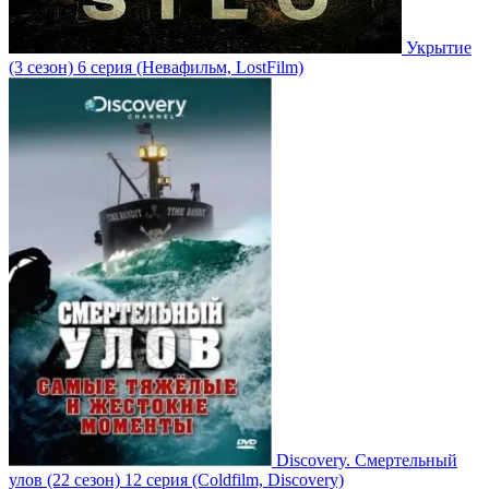
Укрытие
(3 сезон)
6 серия
(Невафильм, LostFilm)
Discovery. Смертельный
улов
(22 сезон)
12 серия
(Coldfilm, Discovery)