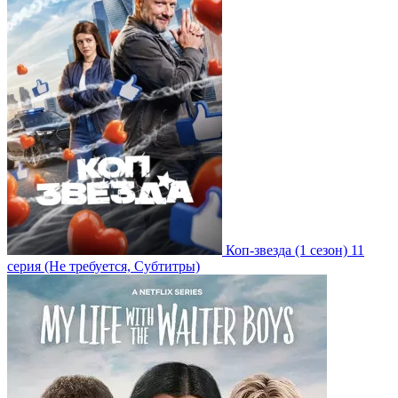
Коп-звезда
(1 сезон)
11
серия
(Не требуется, Субтитры)