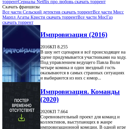
торрент
Сериалы Netflix про любовь скачать торрент
Скачать франшизы
Все части Сельский детектив скачать торрент
Все части Мисс
Марпл Агаты Кристи скачать торрент
Все части МосГаз
скачать торрент
Импровизация (2016)
2016
КП 8.255
В шоу нет сценария и всё происходящее на
сцене придумывается участниками на ходу.
Под управлением ведущего Павла Воли
четыре комика и один звездный гость
оказываются в самых странных ситуациях
и выбираются из них с юмор...
Импровизация. Команды
(2020)
2020
КП 7.664
Соревновательный проект для команд и
коллективов, выступающих в жанре
импровизационной комедии. В одной игре