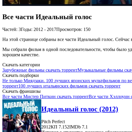
Все части Идеальный голос
Частей: 3
Годы: 2012 - 2017
Просмотров: 150
На этой странице собраны все части Идеальный голос. Сейчас в
Мы собрали фильм в одной последовательности, чтобы было удо
хорошем качестве.
Скачать категории
Зарубежные фильмы скачать торрент
Музыкальные фильмы скач
Скачать подборки
Не только Миядзаки. 100 лучших японских мультфильмов по в
торрент
100 лучших итальянских фильмов скачать торрент
Скачать франшизы
Все части Мистер Питкин скачать торрент
Все части Хэллоуин 
Идеальный голос (2012)
Pitch Perfect
2012
КП 7.152
IMDb 7.1