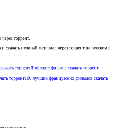
 через торрент.
и скачать нужный материал через торрент на русском в
качать торрент
Японские фильмы скачать торрент
чать торрент
100 лучших французских фильмов скачать