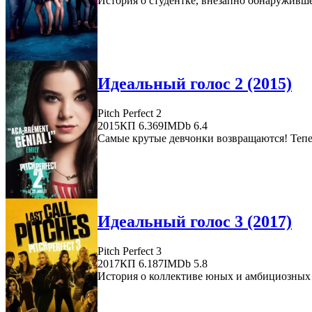
История о студентке, внезапно обнаружившей
Идеальный голос 2 (2015)
Pitch Perfect 2
2015
КП 6.369
IMDb 6.4
Самые крутые девчонки возвращаются! Тепер
Идеальный голос 3 (2017)
Pitch Perfect 3
2017
КП 6.187
IMDb 5.8
История о коллективе юных и амбициозных 