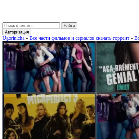
gorinicha
μ
Найти
Авторизация
Ugorinicha
»
Все части фильмов и сериалов скачать торрент
»
Вс