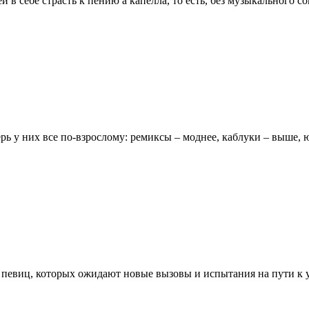
 в себе страсть к пению а капелла, то есть, без музыкального с
ь у них все по-взрослому: ремиксы – моднее, каблуки – выше, ю
певиц, которых ожидают новые вызовы и испытания на пути к 