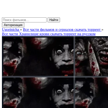
gorinicha
μ
Найти
Авторизация
Ugorinicha
»
Все части фильмов и сериалов скачать торрент
»
Все части Хранилище крови скачать торрент на русском