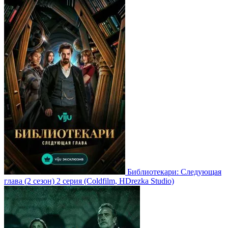
Библиотекари: Следующая
глава
(2 сезон)
2 серия
(Coldfilm, HDrezka Studio)