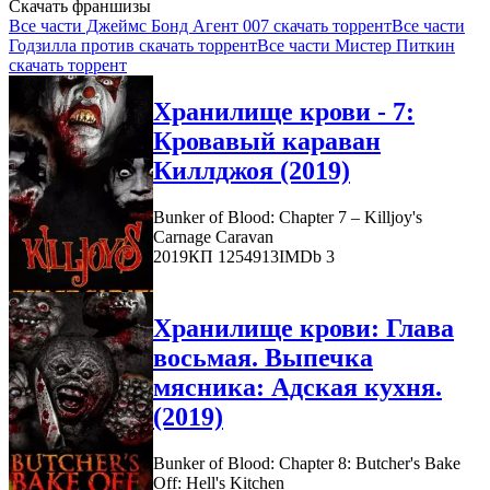
Скачать франшизы
Все части Джеймс Бонд Агент 007 скачать торрент
Все части
Годзилла против скачать торрент
Все части Мистер Питкин
скачать торрент
Хранилище крови - 7:
Кровавый караван
Киллджоя (2019)
Bunker of Blood: Chapter 7 – Killjoy's
Carnage Caravan
2019
КП 1254913
IMDb 3
Хранилище крови: Глава
восьмая. Выпечка
мясника: Адская кухня.
(2019)
Bunker of Blood: Chapter 8: Butcher's Bake
Off: Hell's Kitchen