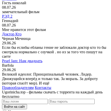
Гость николай
08.07.26
замечательный фильм
РЭД 2
Геннадий
08.07.26
Мне нравится этот фильм
Доктор Кто
Черная Мечница
29.06.26
Если бы еслибы ебланы гение не заблокали доктор кто то бы
смотркла нормально с озучкой . но из за того что пишут на
саете
Pearl Jam: Нам двадцать
Barfola
29.06.26
Великий идеолог. Принципиальный человек. Лидер.
Движущийся вперёд и только так. За мораль. За доброту
(которая спасёт мир). И ещё
Правообладателям
Контакты
Ugorinicha.top - фильмы скачать с торрента на каждый день
бесплатно
Войти на сайт