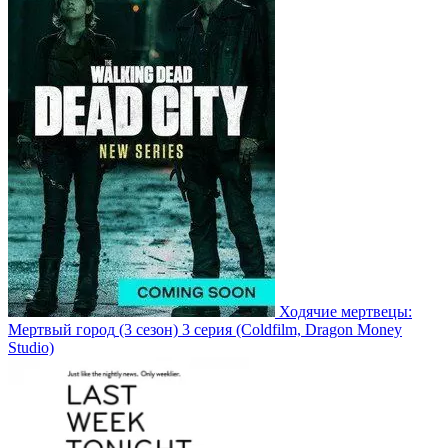
Ходячие мертвецы:
Мертвый город
(3 сезон)
3 серия
(Coldfilm, Dragon Money
Studio)