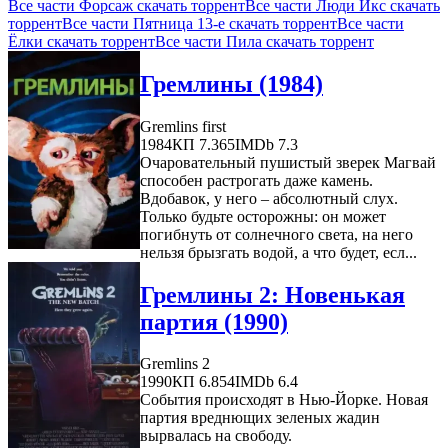
Все части Форсаж скачать торрент
Все части Люди Икс скачать
торрент
Все части Пятница 13-е скачать торрент
Все части
Ёлки скачать торрент
Все части Пила скачать торрент
Гремлины (1984)
Gremlins first
1984
КП 7.365
IMDb 7.3
Очаровательный пушистый зверек Магвай
способен растрогать даже камень.
Вдобавок, у него – абсолютный слух.
Только будьте осторожны: он может
погибнуть от солнечного света, на него
нельзя брызгать водой, а что будет, есл...
Гремлины 2: Новенькая
партия (1990)
Gremlins 2
1990
КП 6.854
IMDb 6.4
События происходят в Нью-Йорке. Новая
партия вреднющих зеленых жадин
вырвалась на свободу.