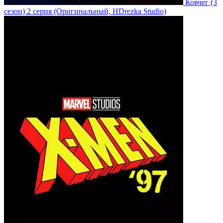
Ковчег
(3
сезон)
2 серия
(Оригинальный, HDrezka Studio)