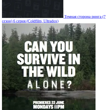
Темная сторона ринга
(7
сезон)
6 серия
(Coldfilm, Ultradox)