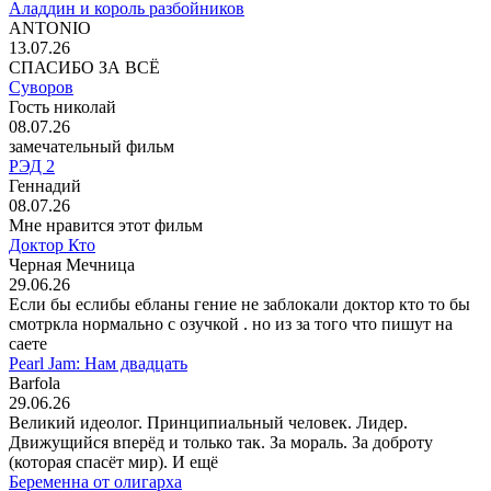
Аладдин и король разбойников
ANTONIO
13.07.26
СПАСИБО ЗА ВСЁ
Суворов
Гость николай
08.07.26
замечательный фильм
РЭД 2
Геннадий
08.07.26
Мне нравится этот фильм
Доктор Кто
Черная Мечница
29.06.26
Если бы еслибы ебланы гение не заблокали доктор кто то бы
смотркла нормально с озучкой . но из за того что пишут на
саете
Pearl Jam: Нам двадцать
Barfola
29.06.26
Великий идеолог. Принципиальный человек. Лидер.
Движущийся вперёд и только так. За мораль. За доброту
(которая спасёт мир). И ещё
Беременна от олигарха