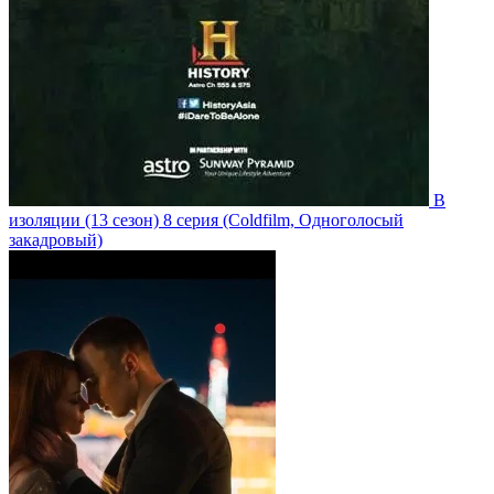
В
изоляции
(13 сезон)
8 серия
(Coldfilm, Одноголосый
закадровый)