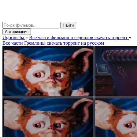
gorinicha
μ
Найти
Авторизация
Ugorinicha
»
Все части фильмов и сериалов скачать торрент
»
Все части Гремлины скачать торрент на русском