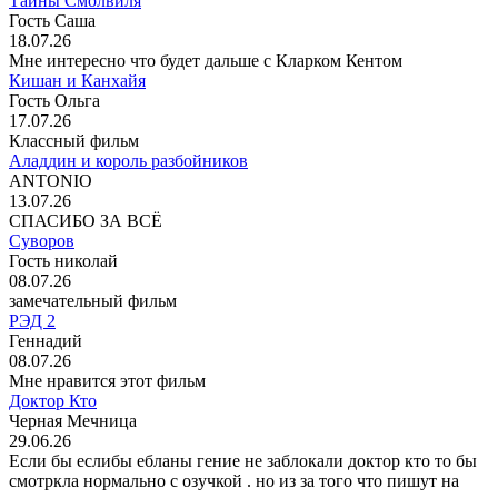
Тайны Смолвиля
Гость Саша
18.07.26
Мне интересно что будет дальше с Кларком Кентом
Кишан и Канхайя
Гость Ольга
17.07.26
Классный фильм
Аладдин и король разбойников
ANTONIO
13.07.26
СПАСИБО ЗА ВСЁ
Суворов
Гость николай
08.07.26
замечательный фильм
РЭД 2
Геннадий
08.07.26
Мне нравится этот фильм
Доктор Кто
Черная Мечница
29.06.26
Если бы еслибы ебланы гение не заблокали доктор кто то бы
смотркла нормально с озучкой . но из за того что пишут на