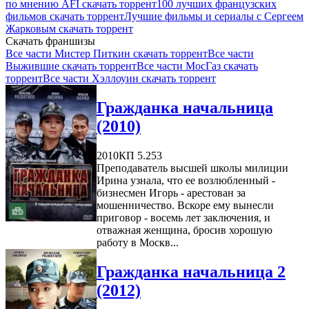
по мнению AFI скачать торрент
100 лучших французских
фильмов скачать торрент
Лучшие фильмы и сериалы с Сергеем
Жарковым скачать торрент
Скачать франшизы
Все части Мистер Питкин скачать торрент
Все части
Выжившие скачать торрент
Все части МосГаз скачать
торрент
Все части Хэллоуин скачать торрент
Гражданка начальница
(2010)
2010
КП 5.253
Преподаватель высшей школы милиции
Ирина узнала, что ее возлюбленный -
бизнесмен Игорь - арестован за
мошенничество. Вскоре ему вынесли
приговор - восемь лет заключения, и
отважная женщина, бросив хорошую
работу в Москв...
Гражданка начальница 2
(2012)