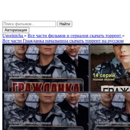
gorinicha
μ
Найти
Авторизация
Ugorinicha
»
Все части фильмов и сериалов скачать торрент
»
Все части Гражданка начальница скачать торрент на русском