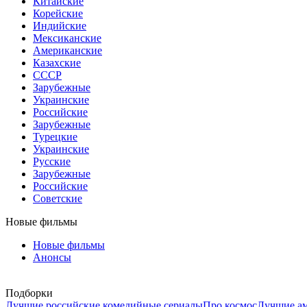
Китайские
Корейские
Индийские
Мексиканские
Американские
Казахские
СССР
Зарубежные
Украинские
Российские
Зарубежные
Турецкие
Украинские
Русские
Зарубежные
Российские
Советские
Новые фильмы
Новые фильмы
Анонсы
Подборки
Лучшие российские комедийные сериалы
Про космос
Лучшие ам