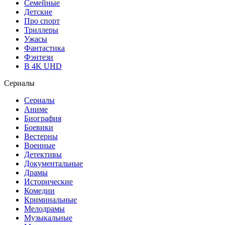
Семейные
Детские
Про спорт
Триллеры
Ужасы
Фантастика
Фэнтези
В 4K UHD
Сериалы
Сериалы
Аниме
Биография
Боевики
Вестерны
Военные
Детективы
Документальные
Драмы
Исторические
Комедии
Криминальные
Мелодрамы
Музыкальные