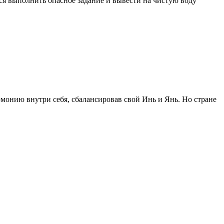
ся выполнить опасное задание и вывести на чистую воду
рмонию внутри себя, сбалансировав свой Инь и Янь. Но стране