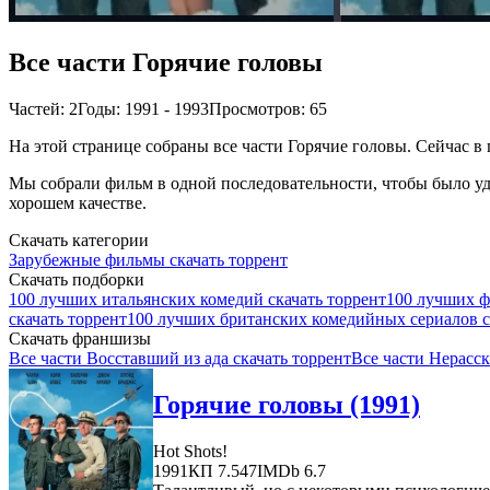
Все части Горячие головы
Частей: 2
Годы: 1991 - 1993
Просмотров: 65
На этой странице собраны все части Горячие головы. Сейчас в 
Мы собрали фильм в одной последовательности, чтобы было удо
хорошем качестве.
Скачать категории
Зарубежные фильмы скачать торрент
Скачать подборки
100 лучших итальянских комедий скачать торрент
100 лучших фи
скачать торрент
100 лучших британских комедийных сериалов с
Скачать франшизы
Все части Восставший из ада скачать торрент
Все части Нерасск
Горячие головы (1991)
Hot Shots!
1991
КП 7.547
IMDb 6.7