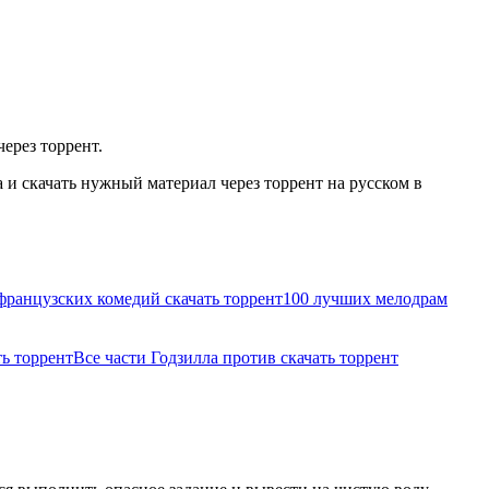
ерез торрент.
и скачать нужный материал через торрент на русском в
французских комедий скачать торрент
100 лучших мелодрам
ь торрент
Все части Годзилла против скачать торрент