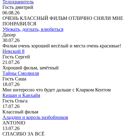
Телохранитель
Гость дмитрий
06.08.26
ОЧЕНЬ КЛАССНЫЙ ФИЛЬМ ОТЛИЧНО СНЯЛИ МНЕ
ПОНРАВИЛСЯ
Убежать, догнать, влюбиться
Дахир
30.07.26
Фильм очень хороший весёлый и места очень красивые!
Невский 8
Гость Сергей
21.07.26
Хороший фильм, зачётный
Тайны Смолвиля
Гость Саша
18.07.26
Мне интересно что будет дальше с Кларком Кентом
Кишан и Канхайя
Гость Ольга
17.07.26
Классный фильм
Аладдин и король разбойников
ANTONIO
13.07.26
СПАСИБО ЗА ВСЁ