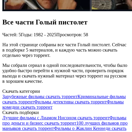
Все части Голый пистолет
Частей: 5
Годы: 1982 - 2025
Просмотров: 58
На этой странице собраны все части Голый пистолет. Сейчас
в подборке 5 материалов, и каждую часть можно скачать
отдельно через торрент.
Мы собрали сериал в одной последовательности, чтобы было
удобно быстро перейти к нужной части, проверить порядок
выхода и скачать нужный материал через торрент на русском
в хорошем качестве.
Скачать категории
Зарубежные фильмы скачать торрент
Криминальные фильмы
скачать торрент
Фильмы детективы скачать торрент
Фильмы
комедии скачать торрент
Скачать подборки
Лучшие фильмы с Лиамом Нисоном скачать торрент
Фильмы
про деньги и бизнес скачать торрент
100 лучших фильмов про
маньяков скачать торрент
Фильмы о Жаклин Кеннеди скачать