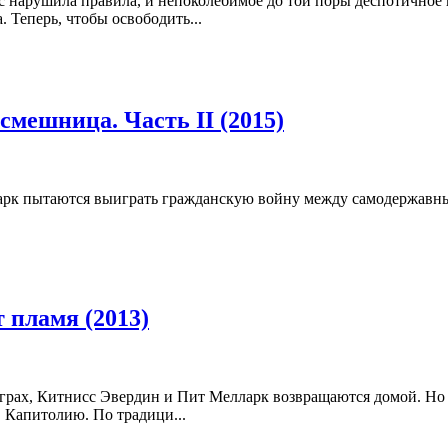
с нарушила правила, и непоколебимое до той поры деспотичное
 Теперь, чтобы освободить...
мешница. Часть II (2015)
рк пытаются выиграть гражданскую войну между самодержавны
 пламя (2013)
рах, Китнисс Эвердин и Пит Мелларк возвращаются домой. Но т
 Капитолию. По традици...