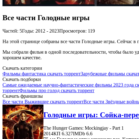
Все части Голодные игры
Частей: 5
Годы: 2012 - 2023
Просмотров: 119
На этой странице собраны все части Голодные игры. Сейчас в п
Мы собрали фильм в одной последовательности, чтобы было удо
хорошем качестве.
Скачать категории
Фильмы фантастика скачать торрент
Зарубежные фильмы скачат
Скачать подборки
Самые ожидаемые научно-фантастические фильмы 2023 года ск
торрент
Фильмы про голод скачать торрент
Скачать франшизы
Все части Выжившие скачать торрент
Все части Звёздные войны
Голодные игры: Сойка-пере
The Hunger Games: Mockingjay - Part 1
2014
КП 6.327
IMDb 6.6