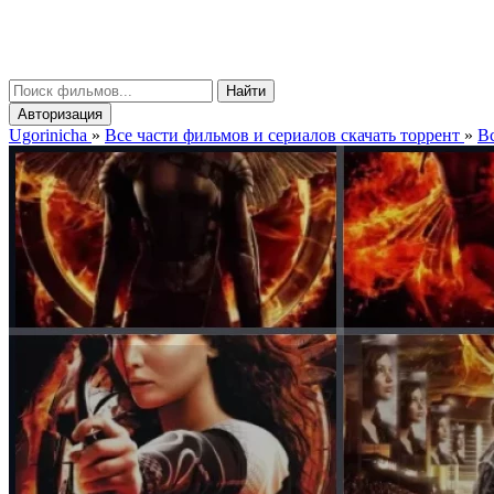
gorinicha
μ
Найти
Авторизация
Ugorinicha
»
Все части фильмов и сериалов скачать торрент
»
Вс