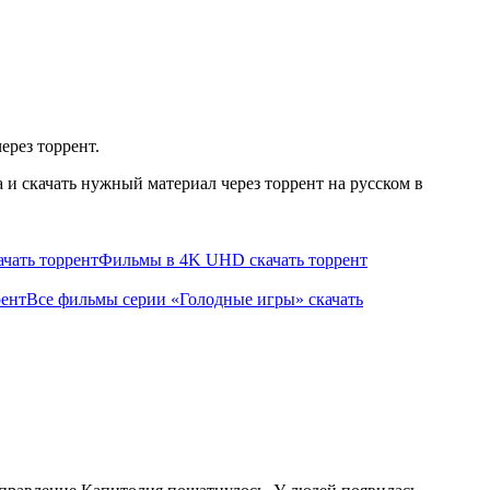
ерез торрент.
и скачать нужный материал через торрент на русском в
чать торрент
Фильмы в 4K UHD скачать торрент
рент
Все фильмы серии «Голодные игры» скачать