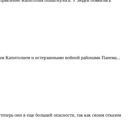
 правление Капитолия пошатнулось. У людей появилась
м Капитолием и истерзанными войной районами Панема...
еперь они в еще большей опасности, так как своим отказом