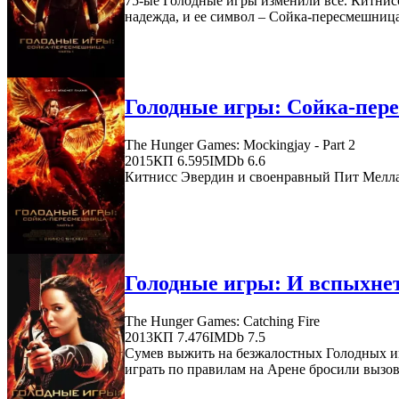
75-ые Голодные игры изменили все. Китнис
надежда, и ее символ – Сойка-пересмешница.
Голодные игры: Сойка-перес
The Hunger Games: Mockingjay - Part 2
2015
КП 6.595
IMDb 6.6
Китнисс Эвердин и своенравный Пит Мелла
Голодные игры: И вспыхнет
The Hunger Games: Catching Fire
2013
КП 7.476
IMDb 7.5
Сумев выжить на безжалостных Голодных иг
играть по правилам на Арене бросили вызов