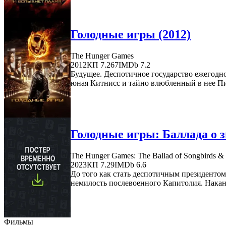
Голодные игры (2012)
The Hunger Games
2012
КП 7.267
IMDb 7.2
Будущее. Деспотичное государство ежегодно
юная Китнисс и тайно влюбленный в нее Пит
Голодные игры: Баллада о з
The Hunger Games: The Ballad of Songbirds &
2023
КП 7.29
IMDb 6.6
До того как стать деспотичным президенто
немилость послевоенного Капитолия. Накану
Фильмы