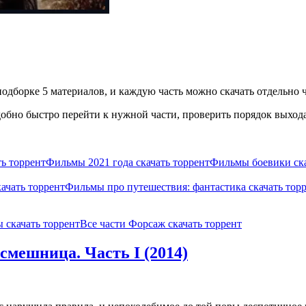
одборке 5 материалов, и каждую часть можно скачать отдельно ч
бно быстро перейти к нужной части, проверить порядок выхода 
ь торрент
Фильмы 2021 года скачать торрент
Фильмы боевики ска
ачать торрент
Фильмы про путешествия: фантастика скачать тор
 скачать торрент
Все части Форсаж скачать торрент
смешница. Часть I (2014)