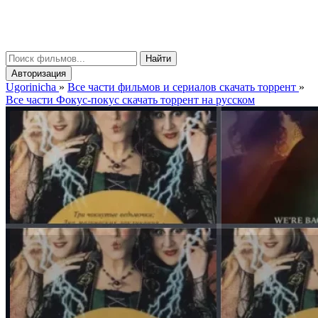
gorinicha
μ
Найти
Авторизация
Ugorinicha
»
Все части фильмов и сериалов скачать торрент
»
Все части Фокус-покус скачать торрент на русском