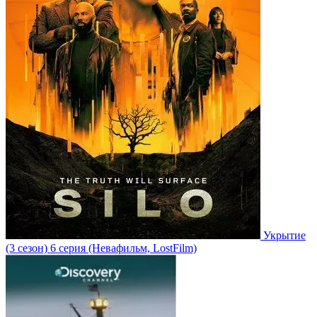
Укрытие
(3 сезон)
6 серия
(Невафильм, LostFilm)