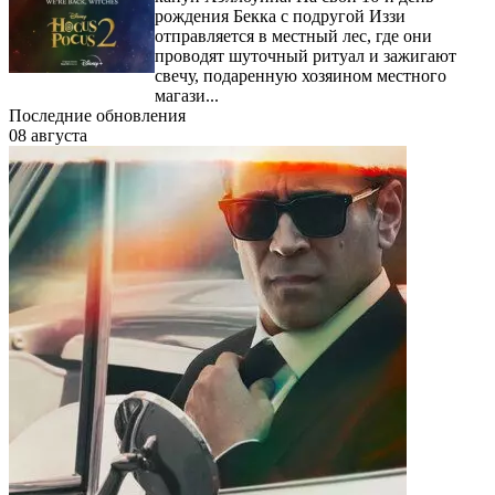
рождения Бекка с подругой Иззи
отправляется в местный лес, где они
проводят шуточный ритуал и зажигают
свечу, подаренную хозяином местного
магази...
Последние обновления
08 августа