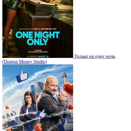
Только на одну ночь
(Dragon Money Studio)