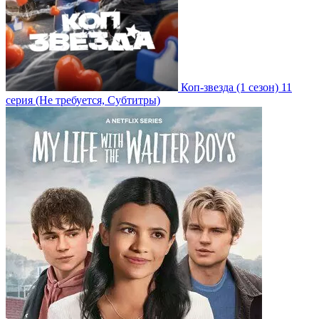
Коп-звезда
(1 сезон)
11
серия
(Не требуется, Субтитры)