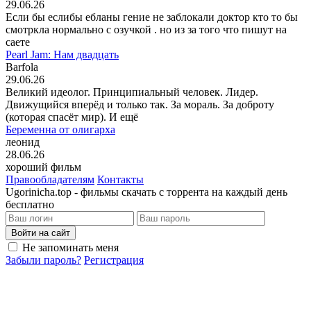
29.06.26
Если бы еслибы ебланы гение не заблокали доктор кто то бы
смотркла нормально с озучкой . но из за того что пишут на
саете
Pearl Jam: Нам двадцать
Barfola
29.06.26
Великий идеолог. Принципиальный человек. Лидер.
Движущийся вперёд и только так. За мораль. За доброту
(которая спасёт мир). И ещё
Беременна от олигарха
леонид
28.06.26
хороший фильм
Правообладателям
Контакты
Ugorinicha.top - фильмы скачать с торрента на каждый день
бесплатно
Войти на сайт
Не запоминать меня
Забыли пароль?
Регистрация