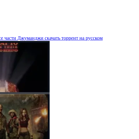
се части Джуманджи скачать торрент на русском