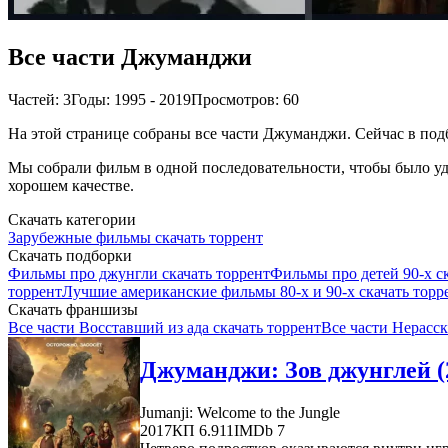
Все части Джуманджи
Частей: 3
Годы: 1995 - 2019
Просмотров: 60
На этой странице собраны все части Джуманджи. Сейчас в подб
Мы собрали фильм в одной последовательности, чтобы было удо
хорошем качестве.
Скачать категории
Зарубежные фильмы скачать торрент
Скачать подборки
Фильмы про джунгли скачать торрент
Фильмы про детей 90-х ск
торрент
Лучшие американские фильмы 80-х и 90-х скачать торр
Скачать франшизы
Все части Восставший из ада скачать торрент
Все части Нерасск
Джуманджи: Зов джунглей (
Jumanji: Welcome to the Jungle
2017
КП 6.911
IMDb 7