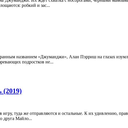
ы Джуманджи. Их ждет схватка с носорогами, черными мамбами, 
ощаются: робкий и зас...
ранным названием «Джуманджи», Алан Пэрриш на глазах изумле
озревающих подростков не...
 (2019)
 игру, туда же отправляются и остальные. К их удивлению, прав
о друга Майло...