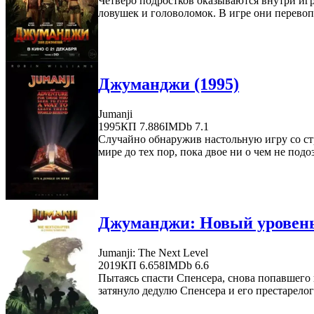
Четверо подростков оказываются внутри игр
ловушек и головоломок. В игре они перевопл
Джуманджи (1995)
Jumanji
1995
КП 7.886
IMDb 7.1
Случайно обнаружив настольную игру со ст
мире до тех пор, пока двое ни о чем не под
Джуманджи: Новый уровень
Jumanji: The Next Level
2019
КП 6.658
IMDb 6.6
Пытаясь спасти Спенсера, снова попавшего в
затянуло дедулю Спенсера и его престарелог