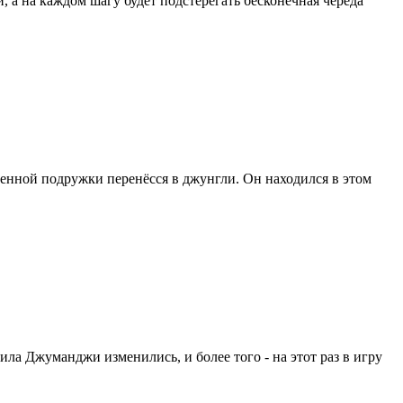
а на каждом шагу будет подстерегать бесконечная череда
нной подружки перенёсся в джунгли. Он находился в этом
ила Джуманджи изменились, и более того - на этот раз в игру