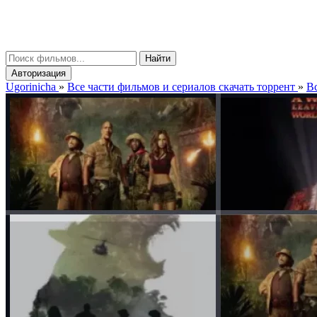
gorinicha
μ
Найти
Авторизация
Ugorinicha
»
Все части фильмов и сериалов скачать торрент
»
В