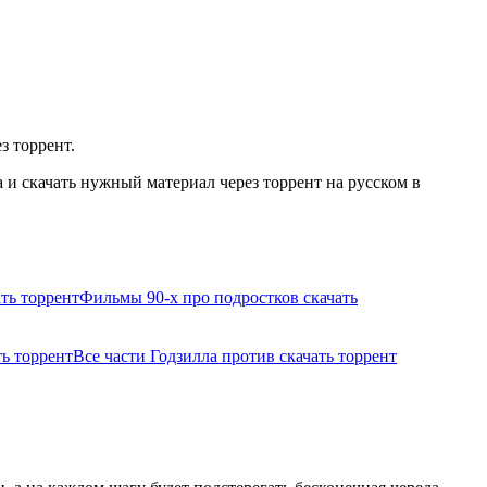
з торрент.
и скачать нужный материал через торрент на русском в
ть торрент
Фильмы 90-х про подростков скачать
ь торрент
Все части Годзилла против скачать торрент