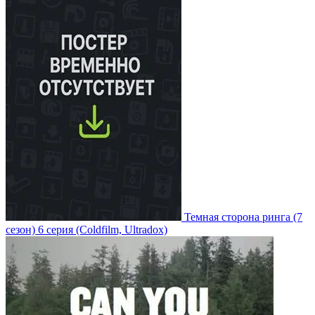
Темная сторона ринга
(7
сезон)
6 серия
(Coldfilm, Ultradox)