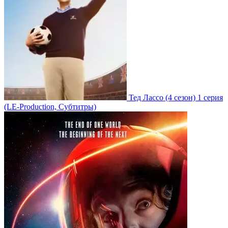
Тед Лассо
(4 сезон)
1 серия
(LE-Production, Субтитры)