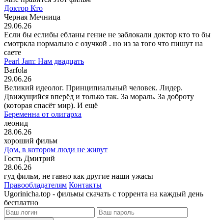
Доктор Кто
Черная Мечница
29.06.26
Если бы еслибы ебланы гение не заблокали доктор кто то бы
смотркла нормально с озучкой . но из за того что пишут на
саете
Pearl Jam: Нам двадцать
Barfola
29.06.26
Великий идеолог. Принципиальный человек. Лидер.
Движущийся вперёд и только так. За мораль. За доброту
(которая спасёт мир). И ещё
Беременна от олигарха
леонид
28.06.26
хороший фильм
Дом, в котором люди не живут
Гость Дмитрий
28.06.26
гуд фильм, не гавно как другие наши ужасы
Правообладателям
Контакты
Ugorinicha.top - фильмы скачать с торрента на каждый день
бесплатно