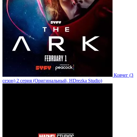
Ковчег
(3
сезон)
2 серия
(Оригинальный, HDrezka Studio)