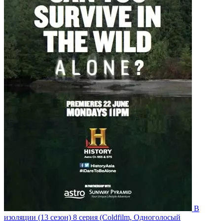
В
изоляции
(13 сезон)
8 серия
(Coldfilm, Одноголосый