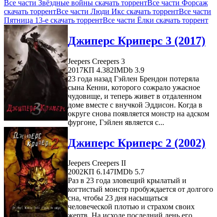
Все части Звёздные войны скачать торрент
Все части Форсаж
скачать торрент
Все части Люди Икс скачать торрент
Все части
Пятница 13-е скачать торрент
Все части Ёлки скачать торрент
Джиперс Криперс 3 (2017)
Jeepers Creepers 3
2017
КП 4.382
IMDb 3.9
23 года назад Гэйлен Брендон потеряла
сына Кенни, которого сожрало ужасное
чудовище, и теперь живет в отдаленном
доме вместе с внучкой Эддисон. Когда в
округе снова появляется монстр на адском
фургоне, Гэйлен является с...
Джиперс Криперс 2 (2002)
Jeepers Creepers II
2002
КП 6.147
IMDb 5.7
Раз в 23 года зловещий крылатый и
когтистый монстр пробуждается от долгого
сна, чтобы 23 дня насыщаться
человеческой плотью и страхом своих
жертв. На исходе последний день его