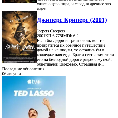
ужасающего пира, и сегодня древнее зло
ждет...
Джиперс Криперс (2001)
Jeepers Creepers
2001
КП 6.775
IMDb 6.2
Если бы Дэрри и Триш знали, во что
превратится их обычное путешествие
домой на каникулы, то остались бы в
колледже навсегда. Брат и сестра заметили
его на безлюдной дороге рядом с жуткой,
обветшалой церковью. Страшная ф...
Последние обновления
06 августа