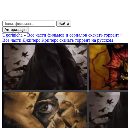
gorinicha
μ
Найти
Авторизация
Ugorinicha
»
Все части фильмов и сериалов скачать торрент
»
Все части Джиперс Криперс скачать торрент на русском