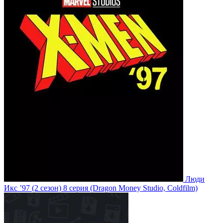
Люди
Икс ’97
(2 сезон)
8 серия
(Dragon Money Studio, Coldfilm)