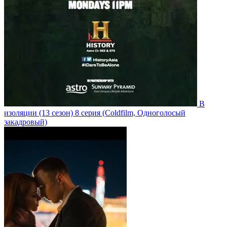
В
изоляции
(13 сезон)
8 серия
(Coldfilm, Одноголосый
закадровый)