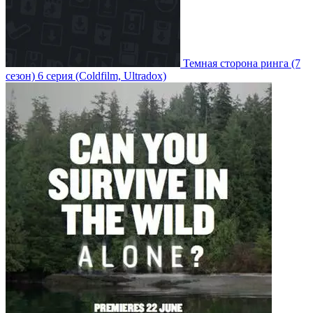
Темная сторона ринга
(7
сезон)
6 серия
(Coldfilm, Ultradox)