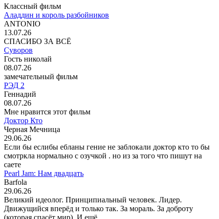
Классный фильм
Аладдин и король разбойников
ANTONIO
13.07.26
СПАСИБО ЗА ВСЁ
Суворов
Гость николай
08.07.26
замечательный фильм
РЭД 2
Геннадий
08.07.26
Мне нравится этот фильм
Доктор Кто
Черная Мечница
29.06.26
Если бы еслибы ебланы гение не заблокали доктор кто то бы
смотркла нормально с озучкой . но из за того что пишут на
саете
Pearl Jam: Нам двадцать
Barfola
29.06.26
Великий идеолог. Принципиальный человек. Лидер.
Движущийся вперёд и только так. За мораль. За доброту
(которая спасёт мир). И ещё