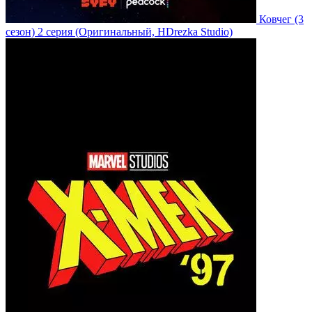
Ковчег
(3
сезон)
2 серия
(Оригинальный, HDrezka Studio)