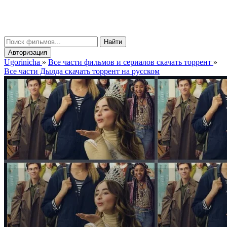
gorinicha
μ
Найти
Авторизация
Ugorinicha
»
Все части фильмов и сериалов скачать торрент
»
Все части Дылда скачать торрент на русском