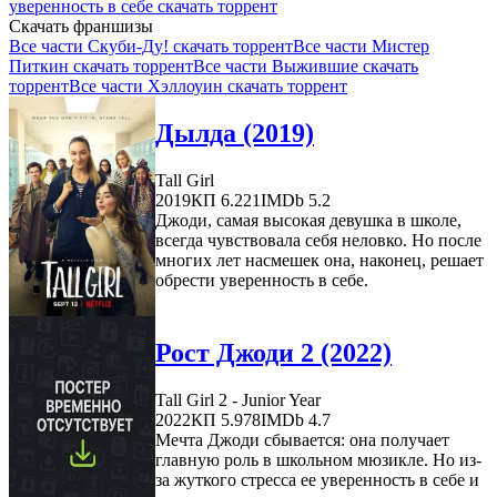
уверенность в себе скачать торрент
Скачать франшизы
Все части Скуби-Ду! скачать торрент
Все части Мистер
Питкин скачать торрент
Все части Выжившие скачать
торрент
Все части Хэллоуин скачать торрент
Дылда (2019)
Tall Girl
2019
КП 6.221
IMDb 5.2
Джоди, самая высокая девушка в школе,
всегда чувствовала себя неловко. Но после
многих лет насмешек она, наконец, решает
обрести уверенность в себе.
Рост Джоди 2 (2022)
Tall Girl 2 - Junior Year
2022
КП 5.978
IMDb 4.7
Мечта Джоди сбывается: она получает
главную роль в школьном мюзикле. Но из-
за жуткого стресса ее уверенность в себе и