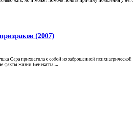
 только жив, но и может помочь понять причину появления у него
призраков (2007)
шка Сара прихватила с собой из заброшенной психиатрической
е факты жизни Венекатта:...