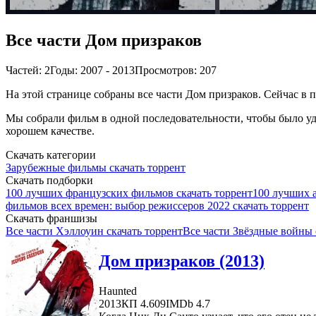
Все части Дом призраков
Частей: 2
Годы: 2007 - 2013
Просмотров: 207
На этой странице собраны все части Дом призраков. Сейчас в п
Мы собрали фильм в одной последовательности, чтобы было удо
хорошем качестве.
Скачать категории
Зарубежные фильмы скачать торрент
Скачать подборки
100 лучших французских фильмов скачать торрент
100 лучших 
фильмов всех времен: выбор режиссеров 2022 скачать торрент
Скачать франшизы
Все части Хэллоуин скачать торрент
Все части Звёздные войны 
Дом призраков (2013)
Haunted
2013
КП 4.609
IMDb 4.7