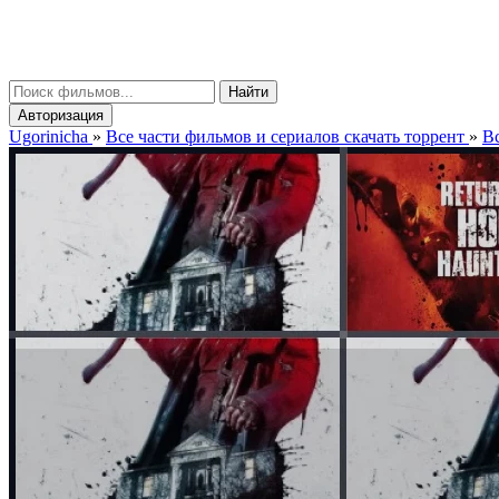
gorinicha
μ
Найти
Авторизация
Ugorinicha
»
Все части фильмов и сериалов скачать торрент
»
Вс