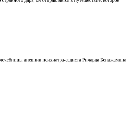
 странного дара, он отправляется в путешествие, которое
 лечебницы дневник психиатра-садиста Ричарда Бенджамина