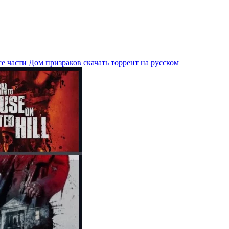
е части Дом призраков скачать торрент на русском