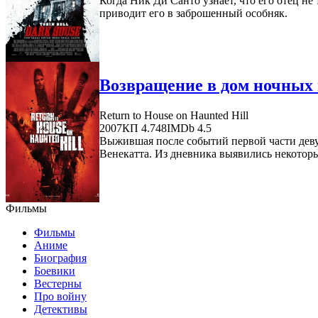
Когда Ник Ди Санто узнает, что его отец не
приводит его в заброшенный особняк.
Возвращение в дом ночных 
Return to House on Haunted Hill
2007
КП 4.748
IMDb 4.5
Выжившая после событий первой части деву
Венекатта. Из дневника выявились некоторы
Фильмы
Фильмы
Аниме
Биография
Боевики
Вестерны
Про войну
Детективы