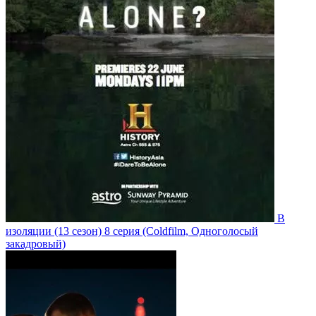
В
изоляции
(13 сезон)
8 серия
(Coldfilm, Одноголосый
закадровый)