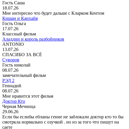
Гость Саша
18.07.26
Мне интересно что будет дальше с Кларком Кентом
Кишан и Канхайя
Гость Ольга
17.07.26
Классный фильм
Аладдин и король разбойников
ANTONIO
13.07.26
СПАСИБО ЗА ВСЁ
Суворов
Гость николай
08.07.26
замечательный фильм
РЭД 2
Геннадий
08.07.26
Мне нравится этот фильм
Доктор Кто
Черная Мечница
29.06.26
Если бы еслибы ебланы гение не заблокали доктор кто то бы
смотркла нормально с озучкой . но из за того что пишут на
саете