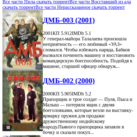
Все части Пила скачать торрент
Все части Восставший из ада
скачать торрент
Все части Нерассказанное скачать торрент
ДМБ-003 (2001)
2001
КП 5.912
IMDb 5.1
У генерал-майора Талалаева произошла
неприятность — его любимый «УАЗ»
сломался. Чтобы избежать наряда, Бабков
вызвался починить машину и восстановить
командирскую боеспособность. Подойдя к
машине, старший офицер обнаруж...
ДМБ-002 (2000)
2000
КП 5.905
IMDb 5.2
Прапорщик и трое солдат — Пуля, Пыса и
Малыш — потеряли ящик с двумя
боеголовками, которые везли на выставку-
ярмарку оружия для продажи
дружественному индийскому
народу.Пьяного прапорщика запаяли в
бочку и сказали покуп...