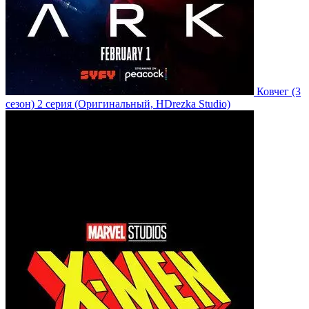
Ковчег
(3
сезон)
2 серия
(Оригинальный, HDrezka Studio)