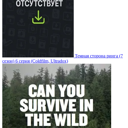
Темная сторона ринга
(7
сезон)
6 серия
(Coldfilm, Ultradox)