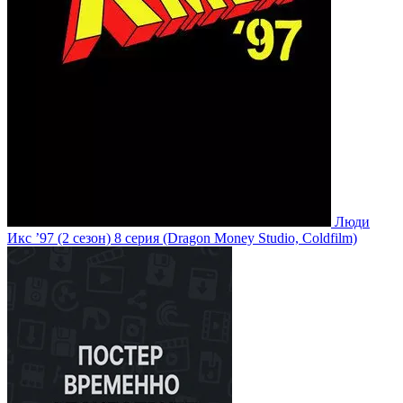
Люди
Икс ’97
(2 сезон)
8 серия
(Dragon Money Studio, Coldfilm)