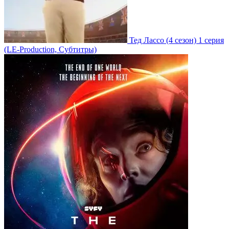
Тед Лассо
(4 сезон)
1 серия
(LE-Production, Субтитры)