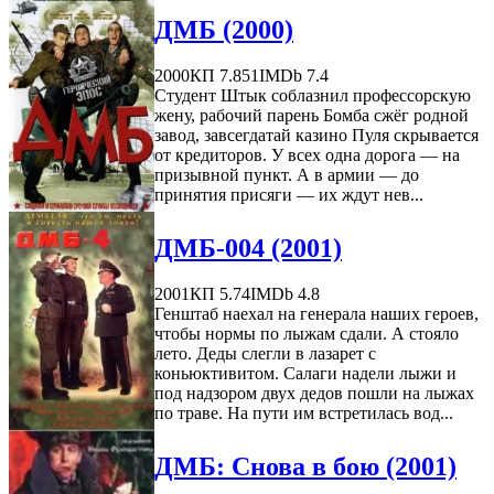
ДМБ (2000)
2000
КП 7.851
IMDb 7.4
Студент Штык соблазнил профессорскую
жену, рабочий парень Бомба сжёг родной
завод, завсегдатай казино Пуля скрывается
от кредиторов. У всех одна дорога — на
призывной пункт. А в армии — до
принятия присяги — их ждут нев...
ДМБ-004 (2001)
2001
КП 5.74
IMDb 4.8
Генштаб наехал на генерала наших героев,
чтобы нормы по лыжам сдали. А стояло
лето. Деды слегли в лазарет с
коньюктивитом. Салаги надели лыжи и
под надзором двух дедов пошли на лыжах
по траве. На пути им встретилась вод...
ДМБ: Снова в бою (2001)