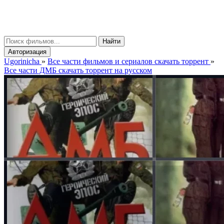
gorinicha
μ
Найти
Авторизация
Ugorinicha
»
Все части фильмов и сериалов скачать торрент
»
Все части ДМБ скачать торрент на русском