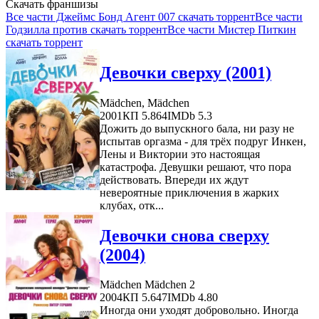
Скачать франшизы
Все части Джеймс Бонд Агент 007 скачать торрент
Все части
Годзилла против скачать торрент
Все части Мистер Питкин
скачать торрент
Девочки сверху (2001)
Mädchen, Mädchen
2001
КП 5.864
IMDb 5.3
Дожить до выпускного бала, ни разу не
испытав оргазма - для трёх подруг Инкен,
Лены и Виктории это настоящая
катастрофа. Девушки решают, что пора
действовать. Впереди их ждут
невероятные приключения в жарких
клубах, отк...
Девочки снова сверху
(2004)
Mädchen Mädchen 2
2004
КП 5.647
IMDb 4.80
Иногда они уходят добровольно. Иногда