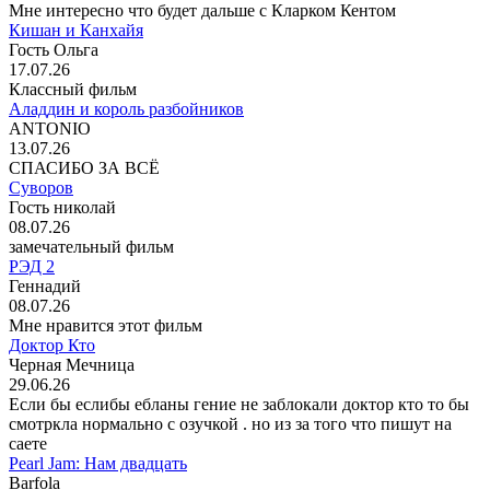
Мне интересно что будет дальше с Кларком Кентом
Кишан и Канхайя
Гость Ольга
17.07.26
Классный фильм
Аладдин и король разбойников
ANTONIO
13.07.26
СПАСИБО ЗА ВСЁ
Суворов
Гость николай
08.07.26
замечательный фильм
РЭД 2
Геннадий
08.07.26
Мне нравится этот фильм
Доктор Кто
Черная Мечница
29.06.26
Если бы еслибы ебланы гение не заблокали доктор кто то бы
смотркла нормально с озучкой . но из за того что пишут на
саете
Pearl Jam: Нам двадцать
Barfola