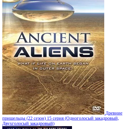
Древние
пришельцы
(22 сезон)
15 серия
(Одноголосый закадровый,
Двухголосый закадровый)