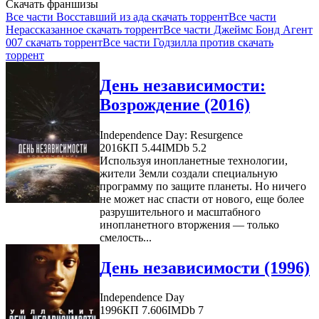
Скачать франшизы
Все части Восставший из ада скачать торрент
Все части
Нерассказанное скачать торрент
Все части Джеймс Бонд Агент
007 скачать торрент
Все части Годзилла против скачать
торрент
День независимости:
Возрождение (2016)
Independence Day: Resurgence
2016
КП 5.44
IMDb 5.2
Используя инопланетные технологии,
жители Земли создали специальную
программу по защите планеты. Но ничего
не может нас спасти от нового, еще более
разрушительного и масштабного
инопланетного вторжения — только
смелость...
День независимости (1996)
Independence Day
1996
КП 7.606
IMDb 7