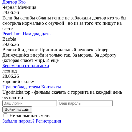
Доктор Кто
Черная Мечница
29.06.26
Если бы еслибы ебланы гение не заблокали доктор кто то бы
смотркла нормально с озучкой . но из за того что пишут на
саете
Pearl Jam: Нам двадцать
Barfola
29.06.26
Великий идеолог. Принципиальный человек. Лидер.
Движущийся вперёд и только так. За мораль. За доброту
(которая спасёт мир). И ещё
Беременна от олигарха
леонид
28.06.26
хороший фильм
Правообладателям
Контакты
Ugorinicha.top - фильмы скачать с торрента на каждый день
бесплатно
Войти на сайт
Не запоминать меня
Забыли пароль?
Регистрация