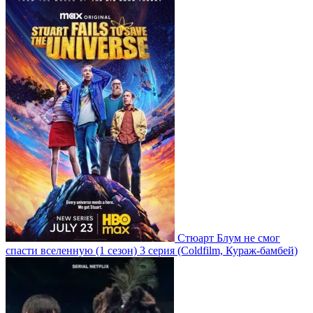
Стюарт Блум не смог
спасти вселенную
(1 сезон)
3 серия
(Coldfilm, Кураж-бамбей)