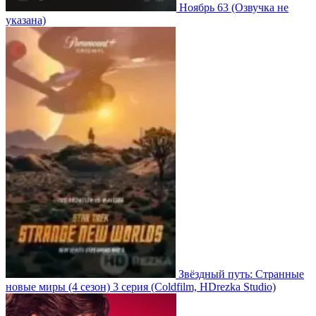
Ноябрь 63
(Озвучка не
указана)
Звёздный путь: Странные
новые миры
(4 сезон)
3 серия
(Coldfilm, HDrezka Studio)