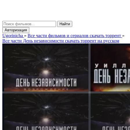
gorinicha
μ
Найти
Авторизация
Ugorinicha
»
Все части фильмов и сериалов скачать торрент
»
Все части День независимости скачать торрент на русском