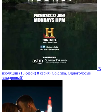
В
изоляции
(13 сезон)
8 серия
(Coldfilm, Одноголосый
закадровый)