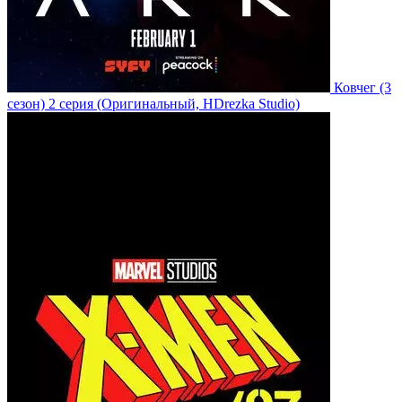
Ковчег
(3
сезон)
2 серия
(Оригинальный, HDrezka Studio)