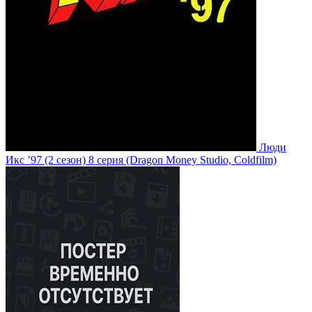
Люди
Икс ’97
(2 сезон)
8 серия
(Dragon Money Studio, Coldfilm)