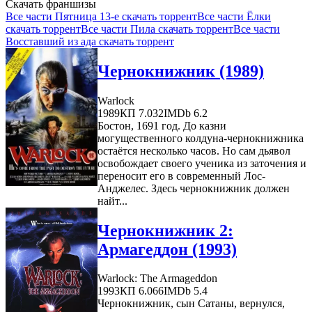
Скачать франшизы
Все части Пятница 13-е скачать торрент
Все части Ёлки
скачать торрент
Все части Пила скачать торрент
Все части
Восставший из ада скачать торрент
Чернокнижник (1989)
Warlock
1989
КП 7.032
IMDb 6.2
Бостон, 1691 год. До казни
могущественного колдуна-чернокнижника
остаётся несколько часов. Но сам дьявол
освобождает своего ученика из заточения и
переносит его в современный Лос-
Анджелес. Здесь чернокнижник должен
найт...
Чернокнижник 2:
Армагеддон (1993)
Warlock: The Armageddon
1993
КП 6.066
IMDb 5.4
Чернокнижник, сын Сатаны, вернулся,