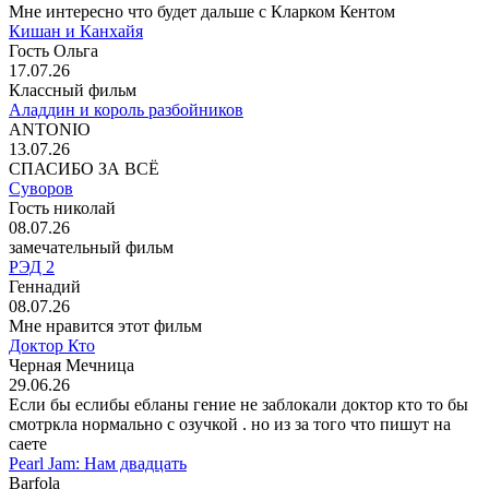
Мне интересно что будет дальше с Кларком Кентом
Кишан и Канхайя
Гость Ольга
17.07.26
Классный фильм
Аладдин и король разбойников
ANTONIO
13.07.26
СПАСИБО ЗА ВСЁ
Суворов
Гость николай
08.07.26
замечательный фильм
РЭД 2
Геннадий
08.07.26
Мне нравится этот фильм
Доктор Кто
Черная Мечница
29.06.26
Если бы еслибы ебланы гение не заблокали доктор кто то бы
смотркла нормально с озучкой . но из за того что пишут на
саете
Pearl Jam: Нам двадцать
Barfola