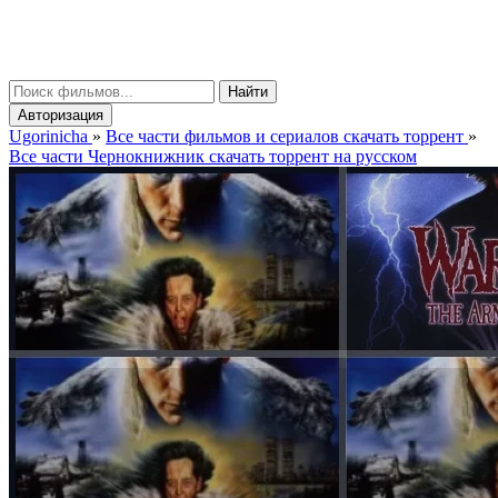
gorinicha
μ
Найти
Авторизация
Ugorinicha
»
Все части фильмов и сериалов скачать торрент
»
Все части Чернокнижник скачать торрент на русском