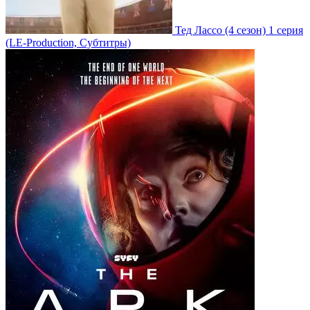
Тед Лассо
(4 сезон)
1 серия
(LE-Production, Субтитры)