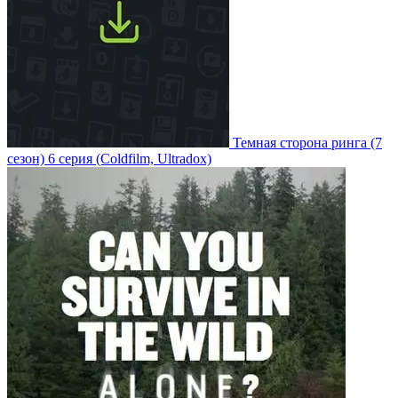
Темная сторона ринга
(7
сезон)
6 серия
(Coldfilm, Ultradox)