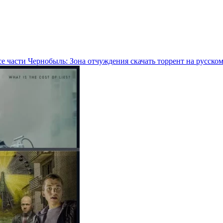
е части Чернобыль: Зона отчуждения скачать торрент на русско