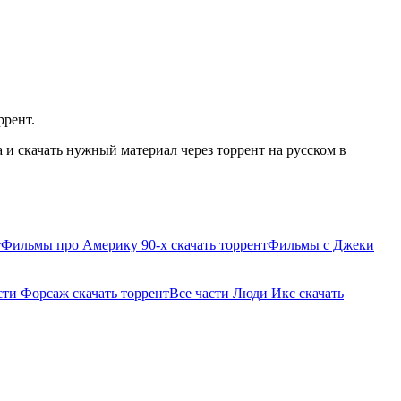
ррент.
и скачать нужный материал через торрент на русском в
т
Фильмы про Америку 90-х скачать торрент
Фильмы с Джеки
сти Форсаж скачать торрент
Все части Люди Икс скачать