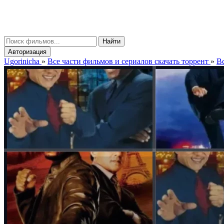
gorinicha
μ
Найти
Авторизация
Ugorinicha
»
Все части фильмов и сериалов скачать торрент
»
Вс