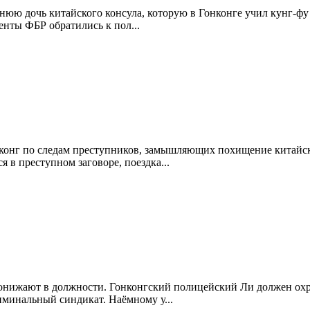
юю дочь китайского консула, которую в Гонконге учил кунг-фу 
нты ФБР обратились к пол...
конг по следам преступников, замышляющих похищение китайск
 в преступном заговоре, поездка...
онижают в должности. Гонконгский полицейский Ли должен охра
иминальный синдикат. Наёмному у...