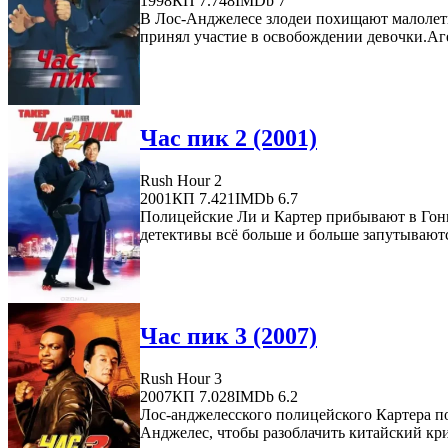
1998
КП 7.748
IMDb 7
В Лос-Анджелесе злодеи похищают малолетн
принял участие в освобождении девочки.Аге
Час пик 2 (2001)
Rush Hour 2
2001
КП 7.421
IMDb 6.7
Полицейские Ли и Картер прибывают в Гон
детективы всё больше и больше запутываются
Час пик 3 (2007)
Rush Hour 3
2007
КП 7.028
IMDb 6.2
Лос-анджелесского полицейского Картера п
Анджелес, чтобы разоблачить китайский кр