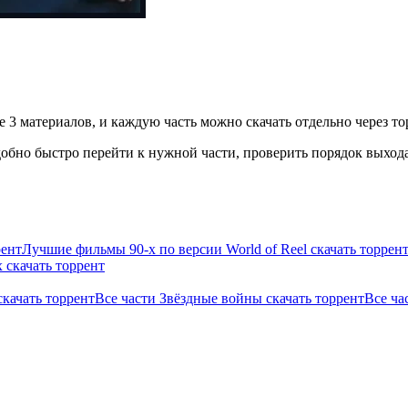
е 3 материалов, и каждую часть можно скачать отдельно через то
бно быстро перейти к нужной части, проверить порядок выхода 
рент
Лучшие фильмы 90-х по версии World of Reel скачать торрен
 скачать торрент
скачать торрент
Все части Звёздные войны скачать торрент
Все ча